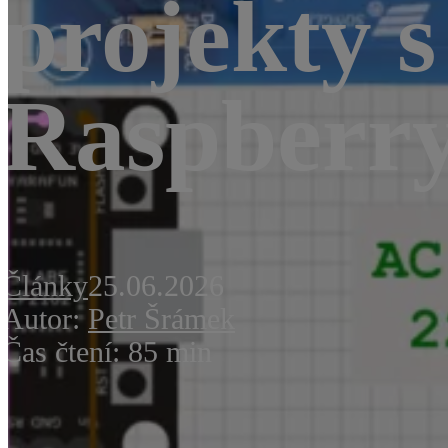
projekty 
Raspberry
Články
25.06.2026
Autor:
Petr Šrámek
Čas čtení: 85 min