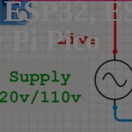
s ESP32, E
 Pi Pico