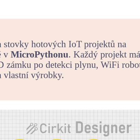
a stovky hotových IoT projektů na
ě v
MicroPythonu
. Každý projekt m
ID zámku po detekci plynu, WiFi robo
a vlastní výrobky.