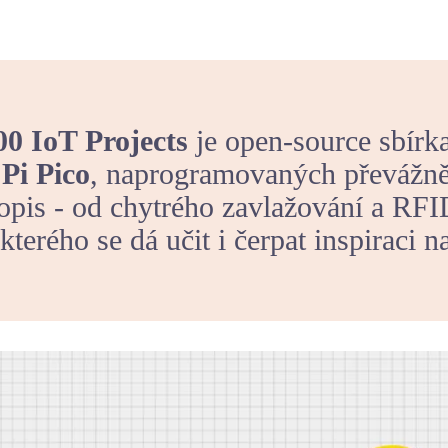
00 IoT Projects
je open-source sbírk
Pi Pico
, naprogramovaných převážn
popis - od chytrého zavlažování a RF
kterého se dá učit i čerpat inspiraci n