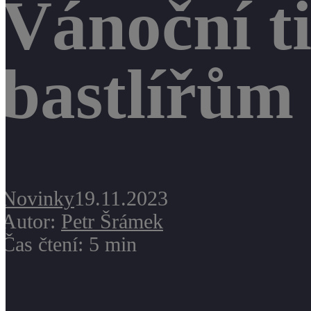
Vánoční t
bastlířům
Novinky
19.11.2023
Autor:
Petr Šrámek
Čas čtení: 5 min