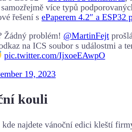
e samozřejmě více typů podporovaných
ové řešení s
ePaperem 4.2″ a ESP32 p
u? Žádný problém!
@MartinFejt
prošlá
odkaz na ICS soubor s událostmi a te
pic.twitter.com/IjxoeEAwpO
ember 19, 2023
ční kouli
kde najdete vánoční edici kleští fir