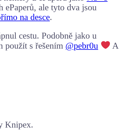
 ePaperů, ale tyto dva jsou
římo na desce
.
pnul cestu. Podobně jako u
n použít s řešením
@pebr0u
A
my Knipex.