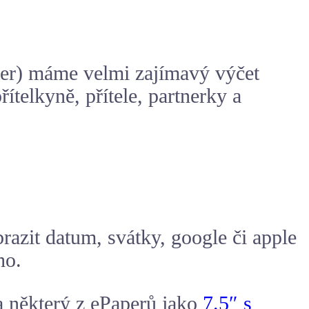
itter) máme velmi zajímavý výčet
ítelkyně, přítele, partnerky a
brazit datum, svátky, google či apple
ho.
 a některý z ePaperů jako
7.5″ s