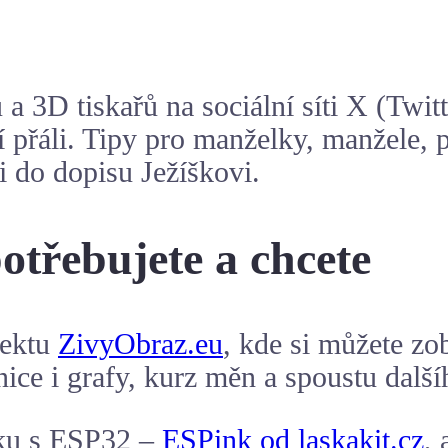
ů a 3D tiskařů na sociální síti X (Tw
 přáli. Tipy pro manželky, manžele, př
li do dopisu Ježíškovi.
otřebujete a chcete
jektu
ZivyObraz.eu
, kde si můžete zo
nice
i grafy, kurz měn a spoustu další
ku s
ESP32
–
ESPink od laskakit.cz
,