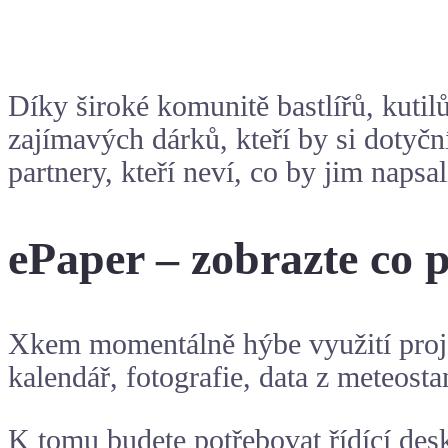
Díky široké komunitě bastlířů, kutil
zajímavých dárků, kteří by si dotyční
partnery, kteří neví, co by jim napsa
ePaper – zobrazte co p
Xkem momentálně hýbe využití pro
kalendář, fotografie, data z
meteosta
K tomu budete potřebovat řídící des