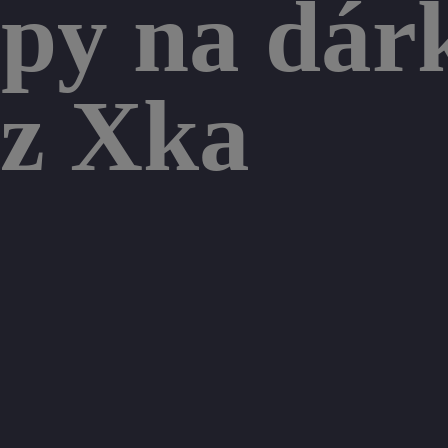
ipy na dár
 z Xka