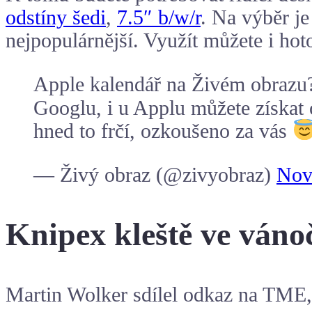
odstíny šedi
,
7.5″ b/w/r
. Na výběr j
nejpopulárnější. Využít můžete i hot
Apple kalendář na Živém obraz
Googlu, i u Applu můžete získat 
hned to frčí, ozkoušeno za vás
— Živý obraz (@zivyobraz)
Nov
Knipex kleště ve váno
Martin Wolker sdílel odkaz na TME, 