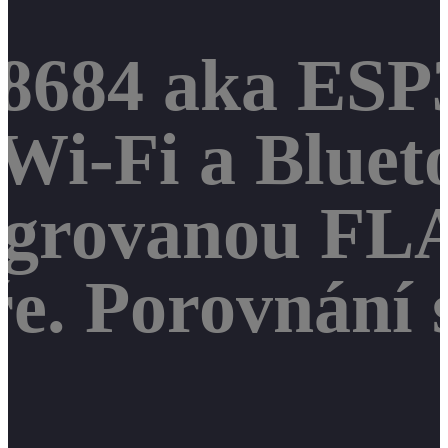
P8684 aka ESP
Wi-Fi a Blueto
egrovanou FL
e. Porovnání 