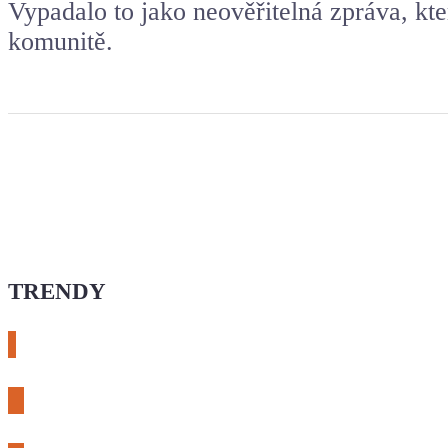
Vypadalo to jako neověřitelná zpráva, kte
komunitě.
TRENDY
# esphome
# rtl-sdr