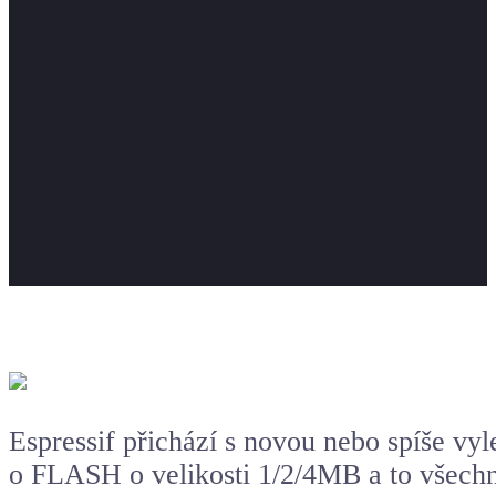
Espressif přichází s novou nebo spíše v
o FLASH o velikosti 1/2/4MB a to všech