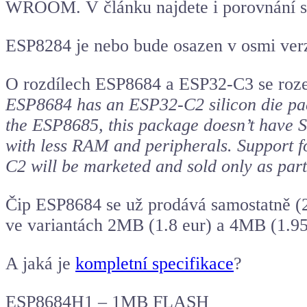
WROOM. V článku najdete i porovnání 
ESP8284 je nebo bude osazen v osmi ver
O rozdílech ESP8684 a ESP32-C3 se roz
ESP8684 has an ESP32-C2 silicon die pac
the ESP8685, this package doesn’t have 
with less RAM and peripherals. Support f
C2 will be marketed and sold only as par
Čip ESP8684 se už prodává samostatně (
ve variantách 2MB (1.8 eur) a 4MB (1.95 e
A jaká je
kompletní specifikace
?
ESP8684H1 – 1MB FLASH