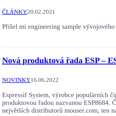
ČLÁNKY
20.02.2021
Přišel mi engineering sample vývojovéh
Nová produktová řada ESP – E
NOVINKY
16.06.2022
Espressif System, výrobce populárních č
produktovou řadou nazvanou ESP8684. Č
největších distributorů mouser.com, te