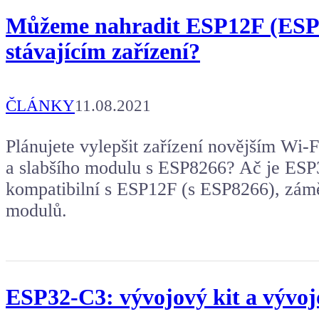
Můžeme nahradit ESP12F (ESP
stávajícím zařízení?
ČLÁNKY
11.08.2021
Plánujete vylepšit zařízení novějším Wi
a slabšího modulu s ESP8266? Ač je ES
kompatibilní s ESP12F (s ESP8266), zám
modulů.
ESP32-C3: vývojový kit a vývoj