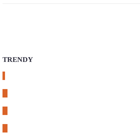
TRENDY
# esphome
# rtl-sdr
# meshcore
# expLORA