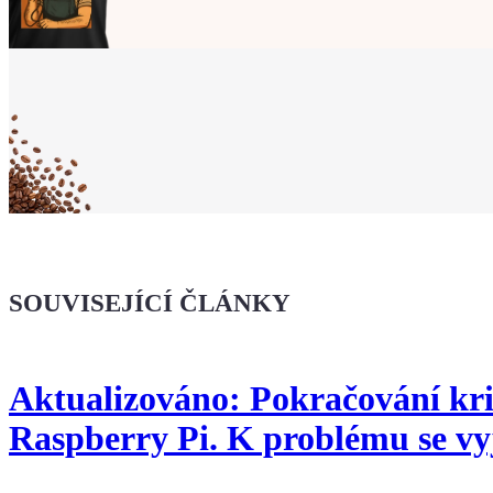
Ukaž světu,
že jsi Maker!
Koupit tričko
Kafe pro Chiptrona
Dodej energii dalšímu článku
SOUVISEJÍCÍ ČLÁNKY
Aktualizováno: Pokračování kri
Raspberry Pi. K problému se vy