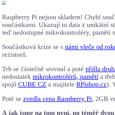
Raspberry Pi
nejsou skladem! Chybí součá
součástkami. Ukazují to data z unikátní st
teď nedostupné mikrokontroléry, paměti 
Součástková krize se s
námi vleče od rok
rezistorů.
Trh se částečně srovnal a poté
přišla druh
nedostatek
mikrokontrolérů, pamětí
a tře
spojů
CUBE CZ
a majitele
RPishop.cz
). 
Poté se
zvedla cena Raspberry Pi
, 2GB v
A jak jsme na tom nyní, po téměř dvou