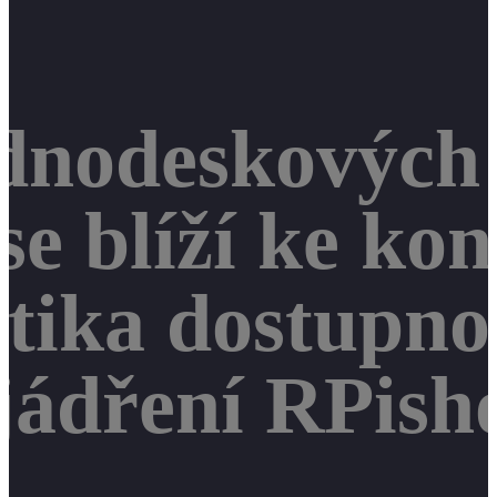
dnodeskových 
se blíží ke kon
stika dostupnos
jádření RPisho