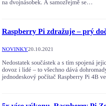
na dvojnásobek. A samozřejmě se…
Raspberry Pi zdražuje – prý do
NOVINKY
20.10.2021
Nedostatek součástek a s tím spojená jeji
dovoz i lidé – to všechno dává dohromady
jednodeskový počítač Raspberry Pi 4B v
5x více výkonu. Raspberry Pi Z