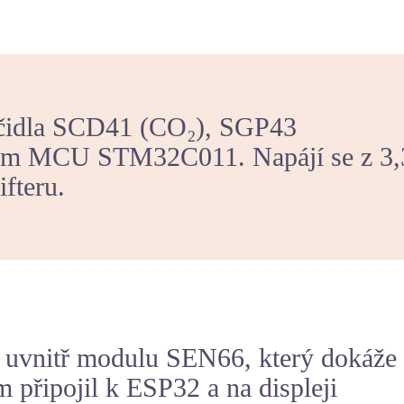
 čidla SCD41 (CO₂), SGP43
ícím MCU STM32C011. Napájí se z 3,
fteru.
vá uvnitř modulu SEN66, který dokáže
m připojil k
ESP32
a na displeji