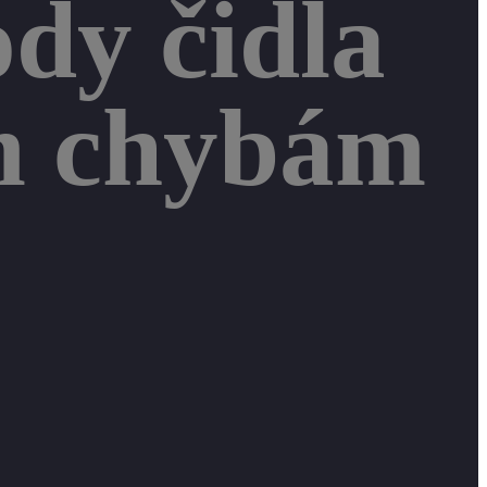
dy čidla
ým chybám