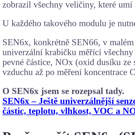
zobrazil všechny veličiny, které umí 
U každého takového modulu je nutné
SEN6x
, konkrétně SEN66, v malém m
univerzální krabičku měřící všechny n
pevné částice, NOx (oxid dusíku ze 
vzduchu až po měření koncentrace
O SEN6x jsem se rozepsal tady.
SEN6x – Ještě univerzálnější sen
částic, teplotu, vlhkost, VOC a 