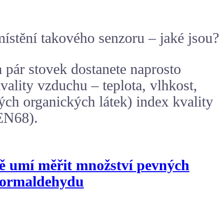
stění takového senzoru – jaké jsou?
 pár stovek dostanete naprosto
vality vzduchu – teplota, vlhkost,
ch organických látek) index kvality
EN68).
vě umí měřit množství pevných
 formaldehydu