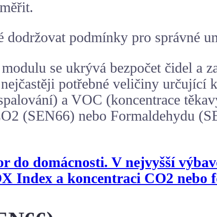
měřit.
 dodržovat podmínky pro správné umí
odulu se ukrývá bezpočet čidel a za
ejčastěji potřebné veličiny určující k
spalování) a VOC (koncentrace těkavý
 CO2 (SEN66) nebo Formaldehydu (S
zor do domácnosti. V nejvyšší výba
NOX Index a koncentraci CO2 nebo