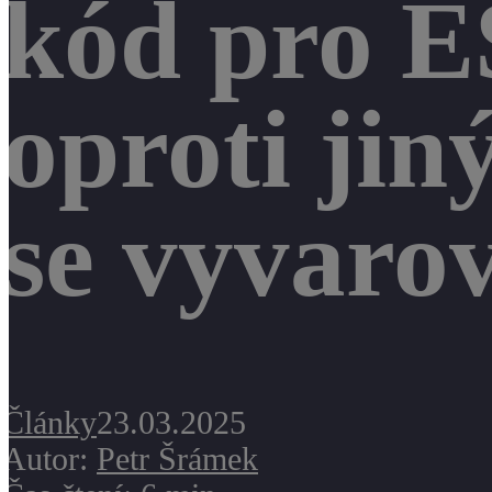
kód pro E
oproti ji
se vyvarov
Články
23.03.2025
Autor:
Petr Šrámek