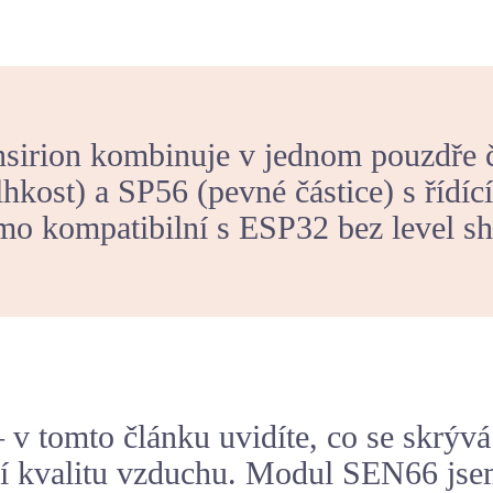
sirion kombinuje v jednom pouzdře
hkost) a SP56 (pevné částice) s říd
mo kompatibilní s ESP32 bez level shi
 – v tomto článku uvidíte, co se skrý
ící kvalitu vzduchu. Modul SEN66 jse