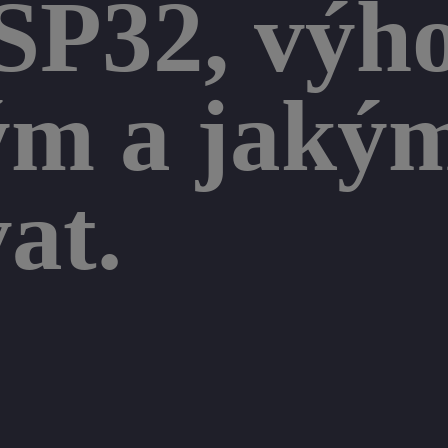
SP32, výho
ným a jak
at.