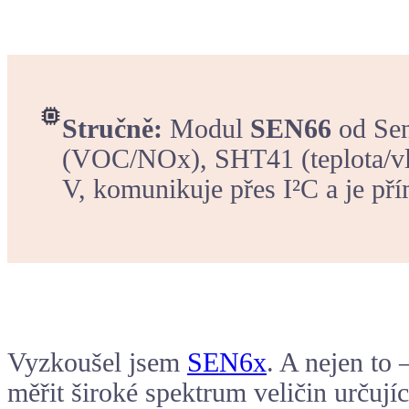
Stručně:
Modul
SEN66
od Sen
(VOC/NOx), SHT41 (teplota/vl
V, komunikuje přes I²C a je pří
Vyzkoušel jsem
SEN6x
. A nejen to
měřit široké spektrum veličin určuj