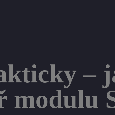
kticky – j
tř modulu