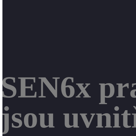
SEN6x pra
jsou uvni