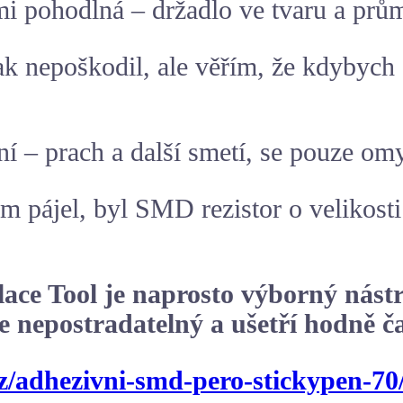
mi pohodlná – držadlo ve tvaru a prů
jak nepoškodil, ale věřím, že kdybych
ění – prach a další smetí, se pouze om
m pájel, byl SMD rezistor o velikost
ace Tool je naprosto výborný nástr
 nepostradatelný a ušetří hodně čas
z/adhezivni-smd-pero-stickypen-70