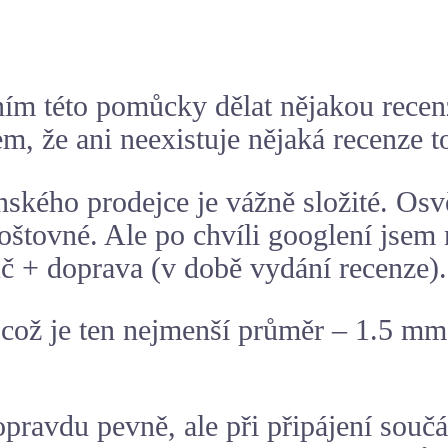
m této pomůcky dělat nějakou recenzi
em, že ani neexistuje nějaká recenze t
nského prodejce je vážně složité. Os
tovné. Ale po chvíli googlení jsem 
 + doprava (v době vydání recenze).
což je ten nejmenší průměr – 1.5 mm.
opravdu pevně, ale při připájení součá