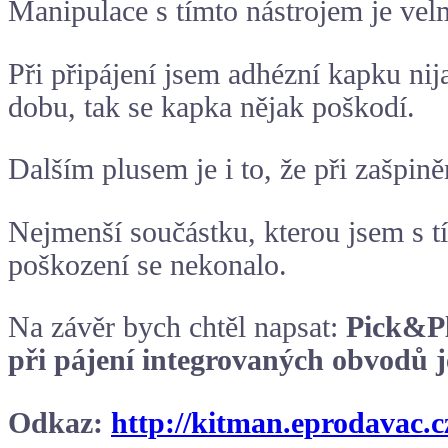
Manipulace s tímto nástrojem je vel
Při připájení jsem adhézní kapku ni
dobu, tak se kapka nějak poškodí.
Dalším plusem je i to, že při zašpin
Nejmenší součástku, kterou jsem s tí
poškození se nekonalo.
Na závěr bych chtěl napsat:
Pick&Pl
při pájení integrovaných obvodů je
Odkaz:
http://kitman.eprodavac.c