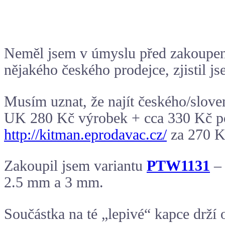
Neměl jsem v úmyslu před zakoupení
nějakého českého prodejce, zjistil js
Musím uznat, že najít českého/slove
UK 280 Kč výrobek + cca 330 Kč poš
http://kitman.eprodavac.cz/
za 270 Kč
Zakoupil jsem variantu
PTW1131
– 
2.5 mm a 3 mm.
Součástka na té „lepivé“ kapce drží 