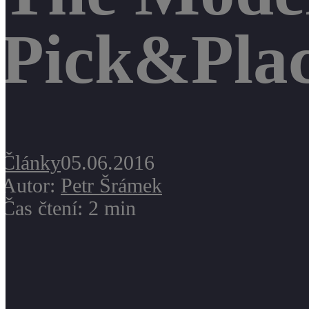
Pick&Plac
Články
05.06.2016
Autor:
Petr Šrámek
Čas čtení: 2 min