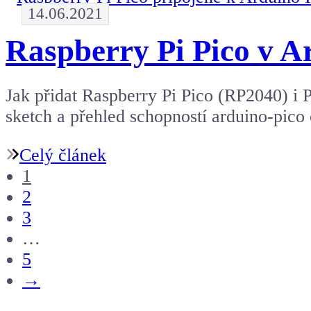
14.06.2021
Raspberry Pi Pico v A
Jak přidat Raspberry Pi Pico (RP2040) i
sketch a přehled schopností arduino-pico 
Celý článek
1
2
3
…
5
→