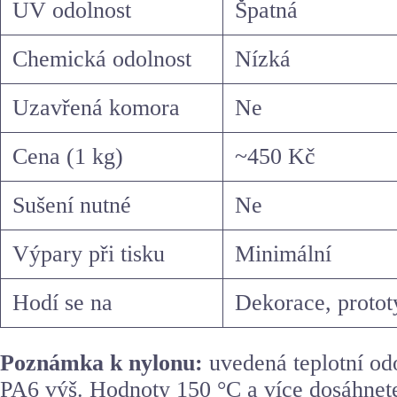
UV odolnost
Špatná
Chemická odolnost
Nízká
Uzavřená komora
Ne
Cena (1 kg)
~450 Kč
Sušení nutné
Ne
Výpary při tisku
Minimální
Hodí se na
Dekorace, protot
Poznámka k nylonu:
uvedená teplotní odo
PA6 výš. Hodnoty 150 °C a více dosáhnete