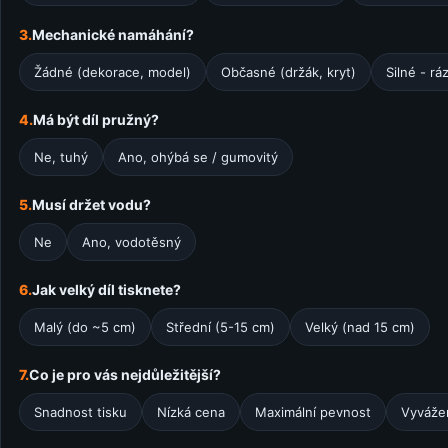
3.
Mechanické namáhání?
Žádné (dekorace, model)
Občasné (držák, kryt)
Silné - rá
4.
Má být díl pružný?
Ne, tuhý
Ano, ohýbá se / gumovitý
5.
Musí držet vodu?
Ne
Ano, vodotěsný
6.
Jak velký díl tisknete?
Malý (do ~5 cm)
Střední (5-15 cm)
Velký (nad 15 cm)
7.
Co je pro vás nejdůležitější?
Snadnost tisku
Nízká cena
Maximální pevnost
Vyváže