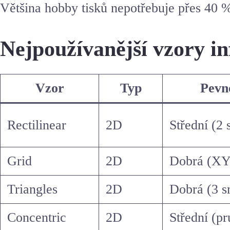
Většina hobby tisků nepotřebuje přes 40 % 
Nejpoužívanější vzory inf
Vzor
Typ
Pevn
Rectilinear
2D
Střední (2
Grid
2D
Dobrá (XY
Triangles
2D
Dobrá (3 s
Concentric
2D
Střední (p