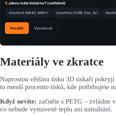
8.
Jakou máte tiskárnu? (volitelné)
Otevřená (MK4S, MINI+)
Uzavřená (CORE One, XL)
Nevím 
Poradit
Vynulovat
Materiály ve zkratce
Naprostou většinu tisku 3D tiskaři pokry
to menší procento tisků, kde potřebujete
Když nevíte:
začněte s PETG – zvládne vě
co nebude vystavené teplu ani namáhání.