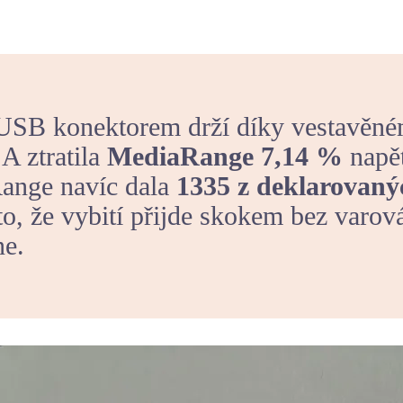
 USB konektorem drží díky vestavěné
 A ztratila
MediaRange 7,14 %
napě
ange navíc dala
1335 z deklarovan
o, že vybití přijde skokem bez varová
ne.