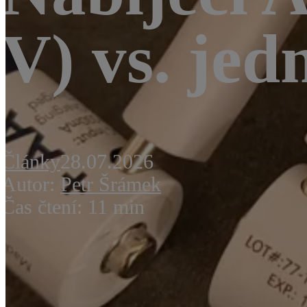
V) vs. jed
Články
28.07.2026
Autor:
Petr Šrámek
Čas čtení: 11 min