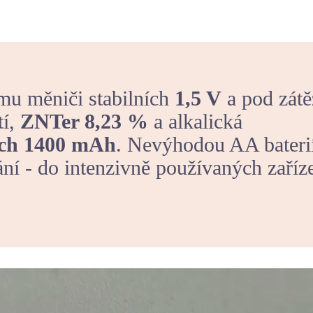
mu měniči stabilních
1,5 V
a pod zátě
tí,
ZNTer 8,23 %
a alkalická
ých 1400 mAh
. Nevýhodou AA baterií
ní - do intenzivně používaných zaříz