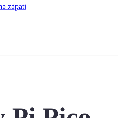
na zápatí
 Pi Pico