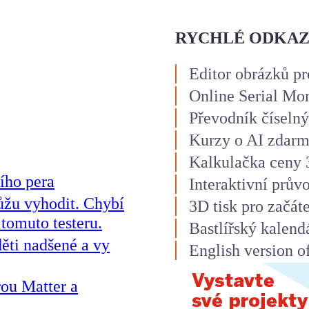
RYCHLÉ ODKA
Editor obrázků pr
Online Serial Mo
Převodník číselný
Kurzy o AI zdar
Kalkulačka ceny 
ího pera
Interaktivní prův
ůžu vyhodit. Chybí
3D tisk pro začát
 tomuto testeru.
Bastlířský kalend
ěti nadšené a vy
English version o
rou Matter a