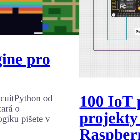
ine pro
100 IoT 
rcuitPython od
tará o
projekty
ogiku píšete v
Raspberr