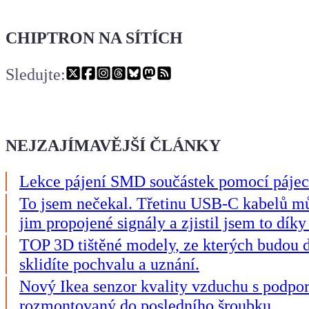
CHIPTRON NA SÍTÍCH
Sledujte:
NEJZAJÍMAVĚJŠÍ ČLÁNKY
Lekce pájení SMD součástek pomocí pájec
To jsem nečekal. Třetinu USB-C kabelů m
jim propojené signály a zjistil jsem to díky
TOP 3D tištěné modely, ze kterých budou d
sklidíte pochvalu a uznání.
Nový Ikea senzor kvality vzduchu s podpo
rozmontovaný do posledního šroubku.