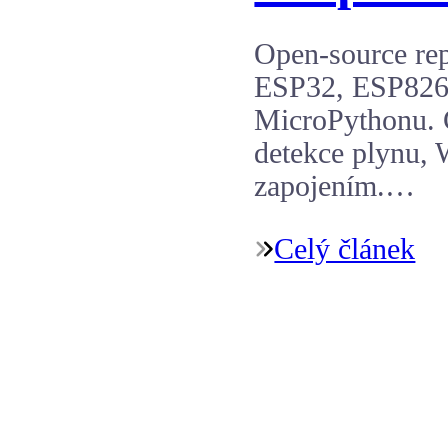
Open-source rep
ESP32, ESP8266
MicroPythonu. 
detekce plynu, 
zapojením.…
Celý článek