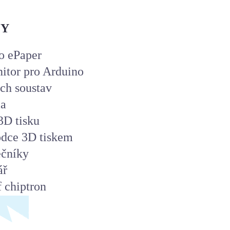
ZY
o ePaper
nitor pro Arduino
ch soustav
ma
3D tisku
odce 3D tiskem
ečníky
ář
f chiptron