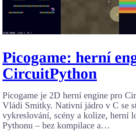
Picogame: herní eng
CircuitPython
Picogame je 2D herní engine pro Ci
Vládi Smitky. Nativní jádro v C se s
vykreslování, scény a kolize, herní l
Pythonu – bez kompilace a…