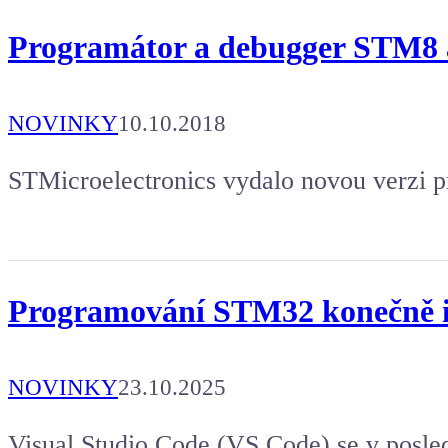
Programátor a debugger STM
NOVINKY
10.10.2018
STMicroelectronics vydalo novou verzi
Programování STM32 konečně i v
NOVINKY
23.10.2025
Visual Studio Code (VS Code) se v posled