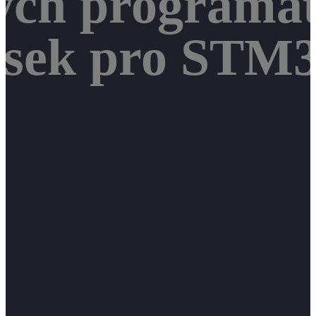
ých programát
esek pro STM