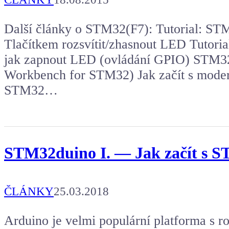
Další články o STM32(F7): Tutorial: S
Tlačítkem rozsvítit/zhasnout LED Tuto
jak zapnout LED (ovládání GPIO) STM3
Workbench for STM32) Jak začít s moder
STM32…
STM32duino I. — Jak začít s S
ČLÁNKY
25.03.2018
Arduino je velmi populární platforma s r