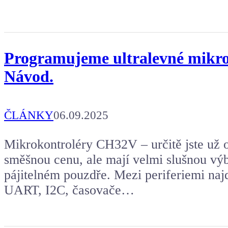
Programujeme ultralevné mikrok
Návod.
ČLÁNKY
06.09.2025
Mikrokontroléry CH32V – určitě jste už o 
směšnou cenu, ale mají velmi slušnou výb
pájitelném pouzdře. Mezi periferiemi na
UART, I2C, časovače…