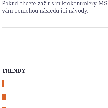
Pokud chcete zažít s mikrokontroléry MS
vám pomohou následující návody.
TRENDY
# esphome
# rtl-sdr