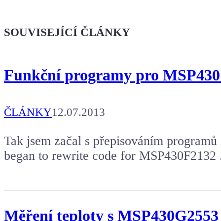
Kafe pro Chiptrona
Dodej energii dalšímu článku
SOUVISEJÍCÍ ČLÁNKY
Funkční programy pro MSP430
ČLÁNKY
12.07.2013
Tak jsem začal s přepisováním program
began to rewrite code for MSP430F2132 
Měření teploty s MSP430G2553 s