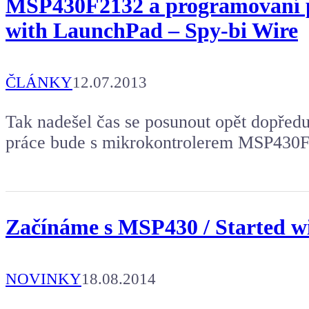
MSP430F2132 a programovaní 
with LaunchPad – Spy-bi Wire
ČLÁNKY
12.07.2013
Tak nadešel čas se posunout opět dopřed
práce bude s mikrokontrolerem MSP430F2
Začínáme s MSP430 / Started 
NOVINKY
18.08.2014