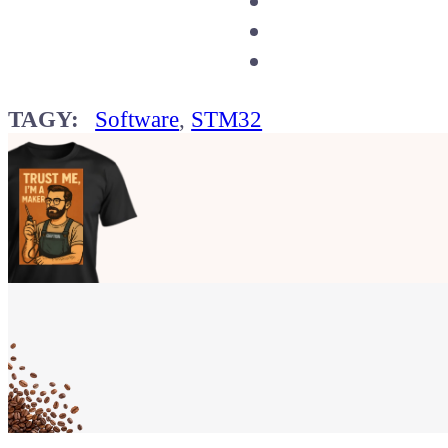
TAGY:
Software
,
STM32
Ukaž světu,
že jsi Maker!
Koupit tričko