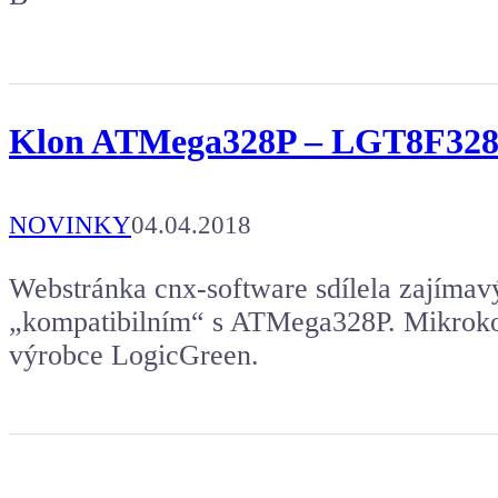
Klon ATMega328P – LGT8F328P 
NOVINKY
04.04.2018
Webstránka cnx-software sdílela zajímavý
„kompatibilním“ s ATMega328P. Mikrokon
výrobce LogicGreen.