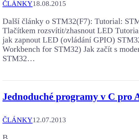
ČLÁNKY
18.08.2015
Další články o STM32(F7): Tutorial: S
Tlačítkem rozsvítit/zhasnout LED Tuto
jak zapnout LED (ovládání GPIO) STM3
Workbench for STM32) Jak začít s moder
STM32…
Jednoduché programy v C pro
ČLÁNKY
12.07.2013
B