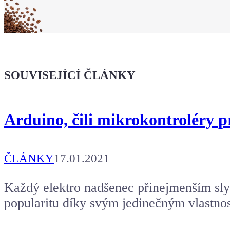
Koupit tričko
Kafe pro Chiptrona
Dodej energii dalšímu článku
SOUVISEJÍCÍ ČLÁNKY
Arduino, čili mikrokontroléry 
ČLÁNKY
17.01.2021
Každý elektro nadšenec přinejmenším sly
popularitu díky svým jedinečným vlastno