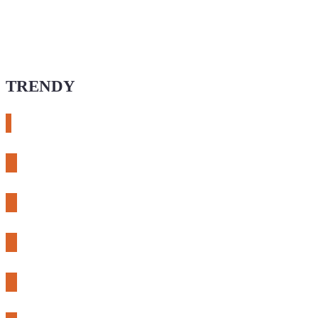
TRENDY
# esphome
# rtl-sdr
# meshcore
# expLORA
# meshtastic