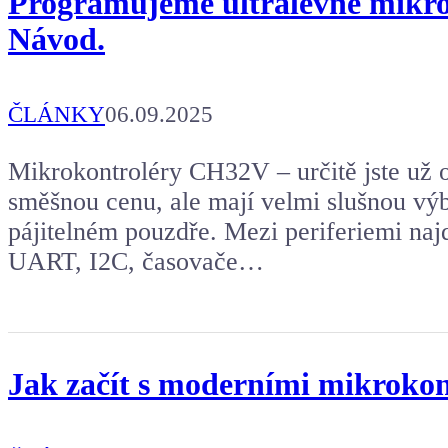
Programujeme ultralevné mikrok
Návod.
ČLÁNKY
06.09.2025
Mikrokontroléry CH32V – určitě jste už o 
směšnou cenu, ale mají velmi slušnou výb
pájitelném pouzdře. Mezi periferiemi na
UART, I2C, časovače…
Jak začít s moderními mikroko