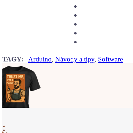
TAGY:
Arduino
,
Návody a tipy
,
Software
Ukaž světu,
že jsi Maker!