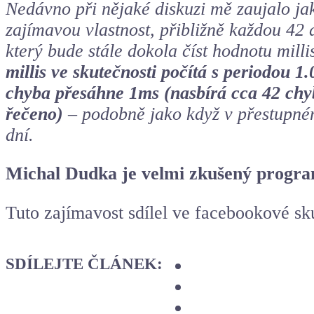
Nedávno při nějaké diskuzi mě zaujalo ja
zajímavou vlastnost, přibližně každou 42
který bude stále dokola číst hodnotu mill
millis ve skutečnosti počítá s periodou 
chyba přesáhne 1ms (nasbírá cca 42 chy
řečeno)
– podobně jako když v přestupném
dní.
Michal Dudka je velmi zkušený program
Tuto zajímavost sdílel ve facebookové s
SDÍLEJTE ČLÁNEK: