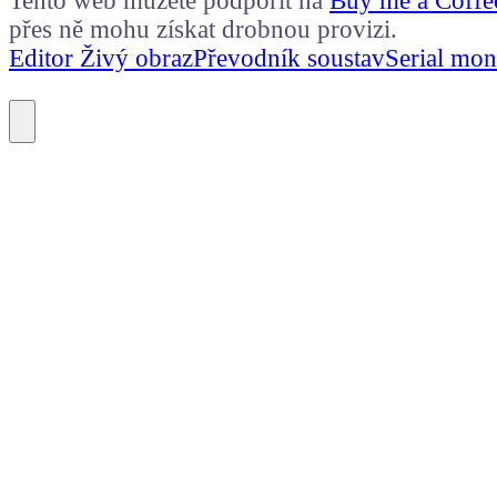
Tento web můžete podpořit na
Buy me a Coffe
přes ně mohu získat drobnou provizi.
Editor Živý obraz
Převodník soustav
Serial mon