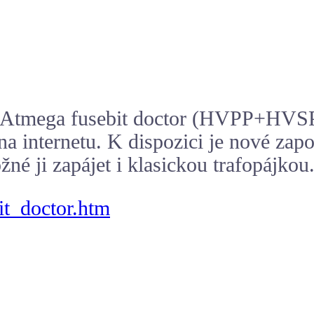
 Atmega fusebit doctor (HVPP+HVSP)?
 na internetu. K dispozici je nové zap
né ji zapájet i klasickou trafopájkou
it_doctor.htm