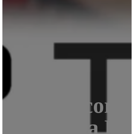
+: quad-core
net, WiFi a Bl