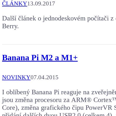
ČLÁNKY
13.09.2017
Další článek o jednodeskovém počítači z
Berry.
Banana Pi M2 a M1+
NOVINKY
07.04.2015
I oblíbený Banana Pi reaguje na zveřejně
jsou změna procesoru za ARM® Cortex
Core), změna grafického čipu PowerV
přidání dalších dvou USB2.0 (celkem 4),