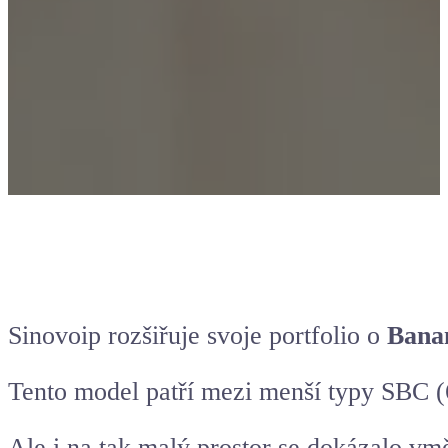
Sinovoip rozšiřuje svoje portfolio o
Bana
Tento model patří mezi menší typy SBC
Ale i na tak malý prostor se dokázalo vm