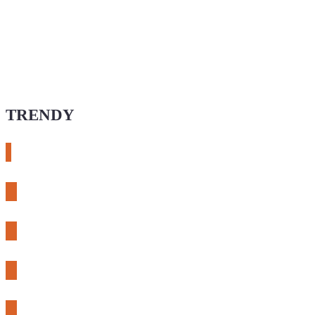
TRENDY
# esphome
# rtl-sdr
# meshcore
# expLORA