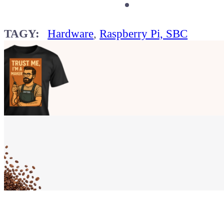
TAGY:
Hardware
,
Raspberry Pi, SBC
Ukaž světu,
že jsi Maker!
Koupit tričko
Kafe pro Chiptrona
Dodej energii dalšímu článku