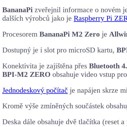
BananaPi
zveřejnil informace o novém 
dalších výrobců jako je
Raspberry Pi ZE
Procesorem
BananaPi M2 Zero
je
Allw
Dostupný je i slot pro microSD kartu,
BP
Konektivita je zajištěna přes
Bluetooth 4
BPI-M2 ZERO
obsahuje video vstup pr
Jednodeskový počítač
je napájen skrze m
Kromě výše zmíněných součástek obsahuje
Deska dále obsahuje dvě tlačítka (reset