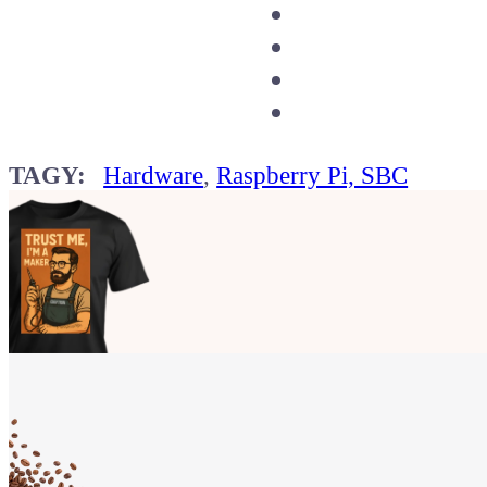
TAGY:
Hardware
,
Raspberry Pi, SBC
Ukaž světu,
že jsi Maker!
Koupit tričko