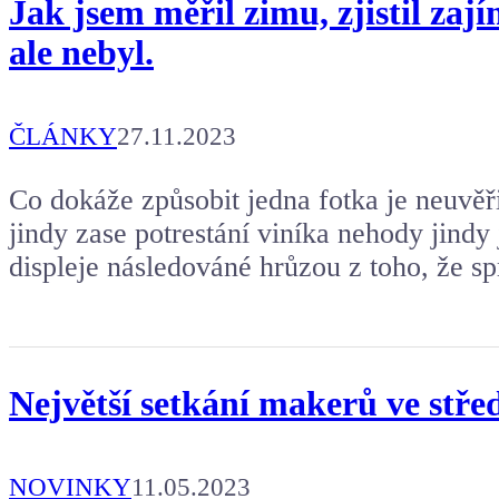
Jak jsem měřil zimu, zjistil zaj
ale nebyl.
ČLÁNKY
27.11.2023
Co dokáže způsobit jedna fotka je neuvěři
jindy zase potrestání viníka nehody jindy 
displeje následováné hrůzou z toho, že s
Největší setkání makerů ve stře
NOVINKY
11.05.2023