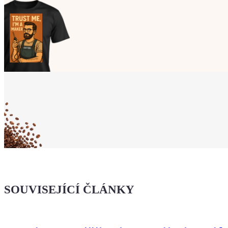
Ukaž světu,
že jsi Maker!
Koupit tričko
Kafe pro Chiptrona
Dodej energii dalšímu článku
SOUVISEJÍCÍ ČLÁNKY