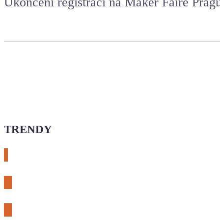
Ukončení registrací na Maker Faire Pragu
TRENDY
# esphome
# rtl-sdr