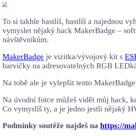
To si takhle bastlíš, bastlíš a najednou v
vymyslet nějaký hack MakerBadge – softwa
návštěvníkům.
MakerBadge
je vizitka/vývojový kit s
ES
barvičky na adresovatelných RGB LEDk
Na tobě ale je vylepšit tento MakerBadge 
Na úvodní fotce můžeš vidět můj hack, 
Co vymyslíš ty, a je jedno jestli nějaký 
Podmínky soutěže najdeš na
https://m