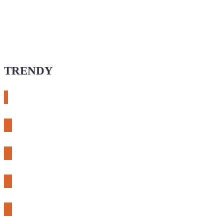
TRENDY
# esphome
# rtl-sdr
# meshcore
# expLORA
# meshtastic