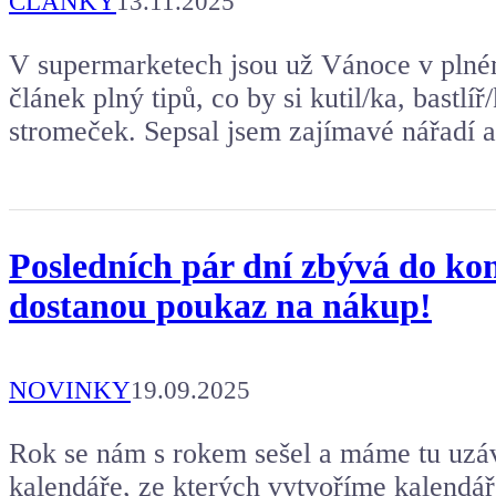
ČLÁNKY
13.11.2025
V supermarketech jsou už Vánoce v plném 
článek plný tipů, co by si kutil/ka, bastlí
stromeček. Sepsal jsem zajímavé nářadí a
Posledních pár dní zbývá do ko
dostanou poukaz na nákup!
NOVINKY
19.09.2025
Rok se nám s rokem sešel a máme tu uzáv
kalendáře, ze kterých vytvoříme kalendář