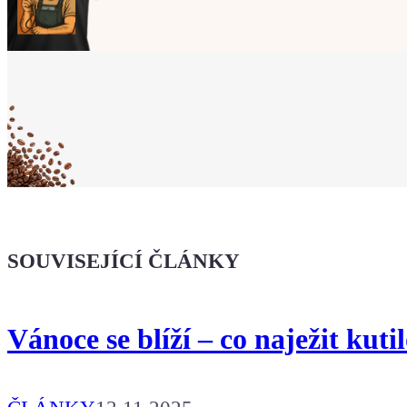
Ukaž světu,
že jsi Maker!
Koupit tričko
Kafe pro Chiptrona
Dodej energii dalšímu článku
SOUVISEJÍCÍ ČLÁNKY
Vánoce se blíží – co naježit kuti