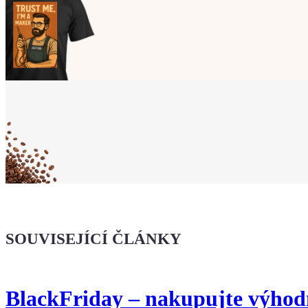
Ukaž světu,
že jsi Maker!
Koupit tričko
Kafe pro Chiptrona
Dodej energii dalšímu článku
SOUVISEJÍCÍ ČLÁNKY
BlackFriday – nakupujte výhod