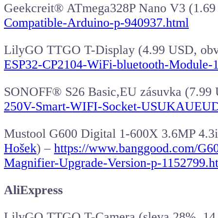
Geekcreit® ATmega328P Nano V3 (1.6
Compatible-Arduino-p-940937.html
LilyGO
TTGO T-Display (4.99 USD, obv
ESP32-CP2104-WiFi-bluetooth-Module-
SONOFF® S26 Basic,EU zásuvka (7.99 
250V-Smart-WIFI-Socket-USUKAUEUDEF
Mustool G600 Digital 1-600X 3.6MP 4.3
Hošek
) –
https://www.banggood.com/G6
Magnifier-Upgrade-Version-p-1152799.h
AliExpress
LilyGO TTGO T-Camera (sleva 28%, 14