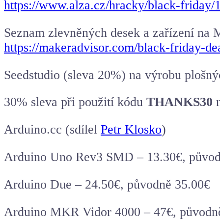
https://www.alza.cz/hracky/black-friday
Seznam zlevněných desek a zařízení na 
https://makeradvisor.com/black-friday-dea
Seedstudio (sleva 20%) na výrobu plošný
30% sleva při použití kódu
THANKS30
n
Arduino
.cc (sdílel
Petr Klosko
)
Arduino Uno Rev3 SMD – 13.30€, původ
Arduino Due – 24.50€, původně 35.00€
Arduino MKR Vidor 4000 – 47€, původně