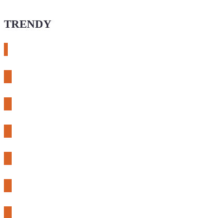
TRENDY
# esphome
# rtl-sdr
# meshcore
# expLORA
# meshtastic
# riden