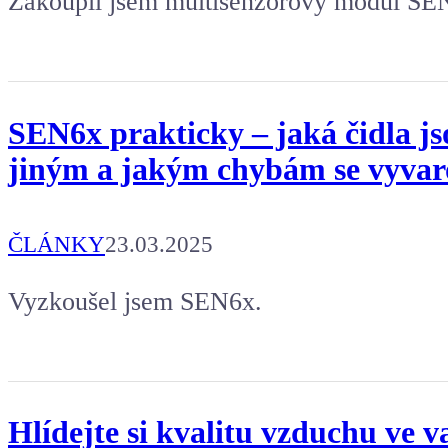
Zakoupil jsem multisenzorový modul SEN
SEN6x prakticky – jaká čidla j
jiným a jakým chybám se vyvar
ČLÁNKY
23.03.2025
Vyzkoušel jsem SEN6x.
Hlídejte si kvalitu vzduchu ve v