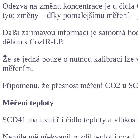
Odezva na změnu koncentrace je u čidla
tyto změny – díky pomalejšímu měření – 
Další zajímavou informací je samotná ho
dělám s CozIR-LP.
Že se jedná pouze o nutnou kalibraci lze
měřením.
Připomenu, že přesnost měření CO2 u S
Měření teploty
SCD41 má uvnitř i čidlo teploty a vlhkos
Nemile mě překvapil rozdíl teplot i cca 