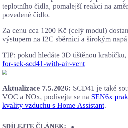
teplotního čidla, pomalejší reakci na změ
povedené čidlo.
Za cenu cca 1200 Kč (celý modul) dostanet
výstupem na I2C sběrnici a širokým napá
TIP: pokud hledáte 3D tištěnou krabičku, 
for-sek-scd41-with-air-vent
Aktualizace 7.5.2026:
SCD41 je také sou
VOC a NOx, podívejte se na
SEN6x prak
kvality vzduchu s Home Assistant
.
SDÍLEJTE ČLÁNEK: