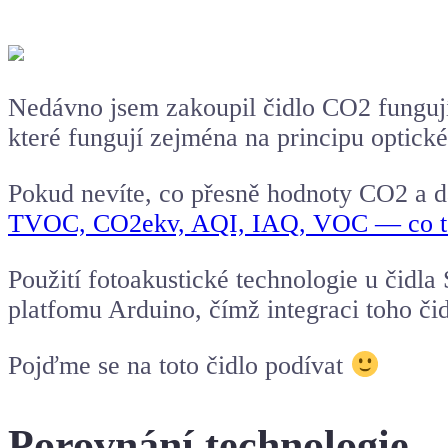
Nedávno jsem zakoupil čidlo CO2 fungujíc
které fungují zejména na principu optick
Pokud nevíte, co přesně hodnoty CO2 a da
TVOC, CO2ekv, AQI, IAQ, VOC — co to
Použití fotoakustické technologie u čidla
platfomu
Arduino
, čímž integraci toho č
Pojďme se na toto čidlo podívat
Porovnání technologie