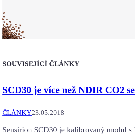
Ukaž světu,
že jsi Maker!
Koupit tričko
Kafe pro Chiptrona
Dodej energii dalšímu článku
SOUVISEJÍCÍ ČLÁNKY
SCD30 je více než NDIR CO2 s
ČLÁNKY
23.05.2018
Sensirion SCD30 je kalibrovaný modul 