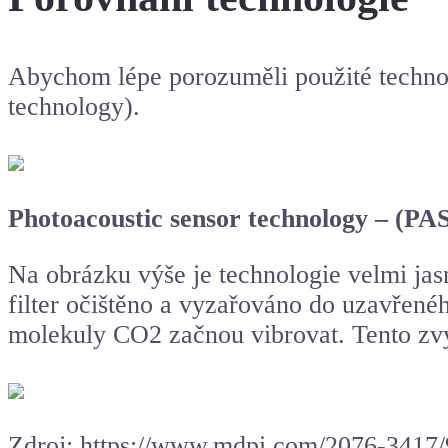
Abychom lépe porozuměli použité technol
technology).
Photoacoustic sensor technology – (PA
Na obrázku výše je technologie velmi jasn
filter očištěno a vyzařováno do uzavřené
molekuly CO2 začnou vibrovat. Tento zvý
Zdroj: https://www.mdpi.com/2076-3417/