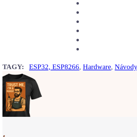
TAGY:
ESP32, ESP8266
,
Hardware
,
Návody 
Ukaž světu,
že jsi Maker!