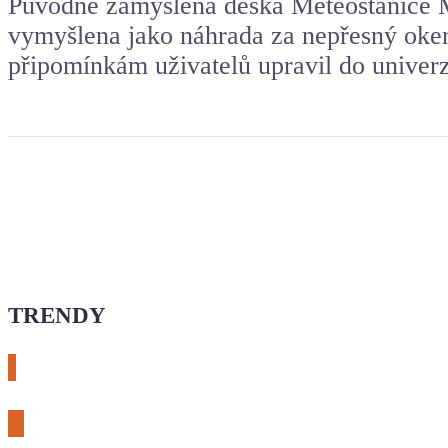
Původně zamýšlená deska Meteostanice 
vymyšlena jako náhrada za nepřesný oken
připomínkám uživatelů upravil do univerz
TRENDY
# esphome