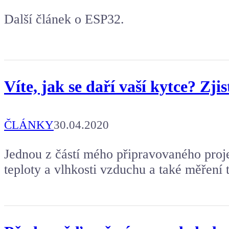
Další článek o ESP32.
Víte, jak se daří vaší kytce? Zj
ČLÁNKY
30.04.2020
Jednou z částí mého připravovaného proje
teploty a vlhkosti vzduchu a také měření 