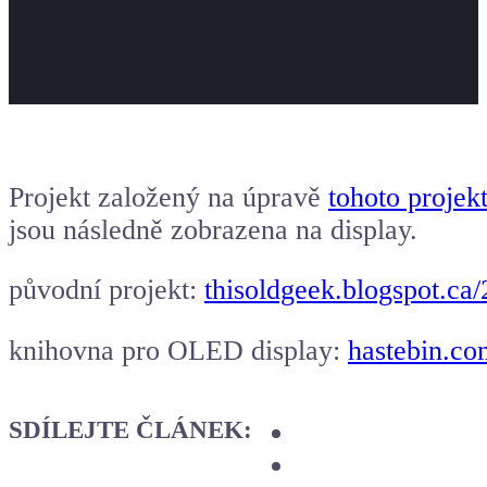
Projekt založený na úpravě
tohoto projek
jsou následně zobrazena na display.
původní projekt:
thisoldgeek.blogspot.ca
knihovna pro OLED display:
hastebin.co
SDÍLEJTE ČLÁNEK: