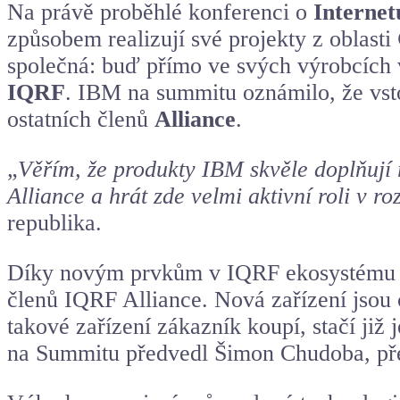
Na právě proběhlé konferenci o
Internet
způsobem realizují své projekty z oblasti
společná: buď přímo ve svých výrobcích 
IQRF
. IBM na summitu oznámilo, že vst
ostatních členů
Alliance
.
„
Věřím, že produkty IBM skvěle doplňují 
Alliance a hrát zde velmi aktivní roli v r
republika.
Díky novým prvkům v IQRF ekosystému je
členů IQRF Alliance. Nová zařízení jsou c
takové zařízení zákazník koupí, stačí již 
na Summitu předvedl Šimon Chudoba, před