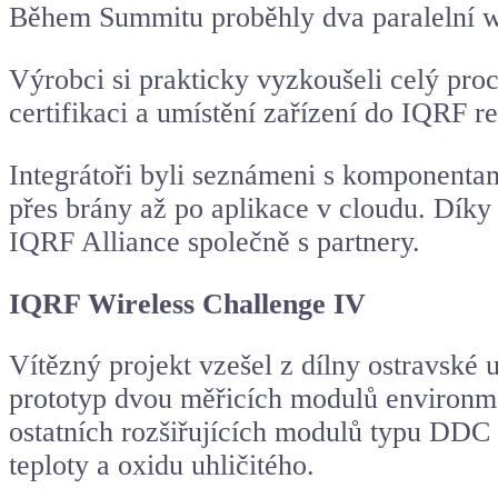
Během Summitu proběhly dva paralelní wor
Výrobci si prakticky vyzkoušeli celý pro
certifikaci a umístění zařízení do IQRF 
Integrátoři byli seznámeni s komponentam
přes brány až po aplikace v cloudu. Díky
IQRF Alliance společně s partnery.
IQRF Wireless Challenge IV
Vítězný projekt vzešel z dílny ostravské u
prototyp dvou měřicích modulů environme
ostatních rozšiřujících modulů typu DDC
teploty a oxidu uhličitého.