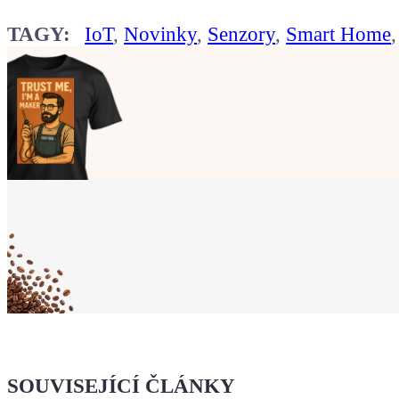
TAGY:
IoT
,
Novinky
,
Senzory
,
Smart Home
Ukaž světu,
že jsi Maker!
Koupit tričko
Kafe pro Chiptrona
Dodej energii dalšímu článku
SOUVISEJÍCÍ ČLÁNKY