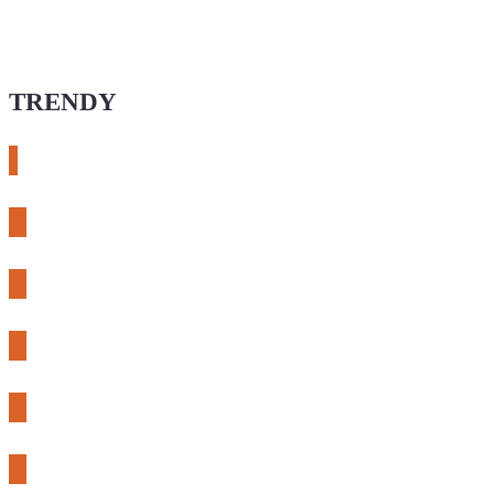
TRENDY
# esphome
# rtl-sdr
# meshcore
# expLORA
# meshtastic