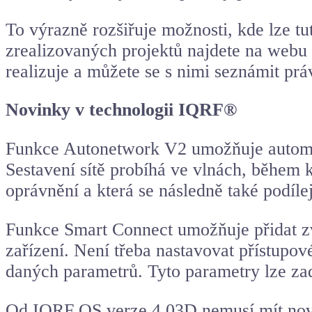
To výrazně rozšiřuje možnosti, kde lze tu
zrealizovaných projektů najdete na web
realizuje a můžete se s nimi seznámit p
Novinky v technologii IQRF®
Funkce Autonetwork V2 umožňuje automat
Sestavení sítě probíhá ve vlnách, během k
oprávnění a která se následně také podíle
Funkce Smart Connect umožňuje přidat zvo
zařízení. Není třeba nastavovat přístupov
daných parametrů. Tyto parametry lze za
Od IQRF OS verze 4.03D nemusí mít nově 