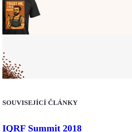
Ukaž světu,
že jsi Maker!
Koupit tričko
Kafe pro Chiptrona
Dodej energii dalšímu článku
SOUVISEJÍCÍ ČLÁNKY
IQRF Summit 2018