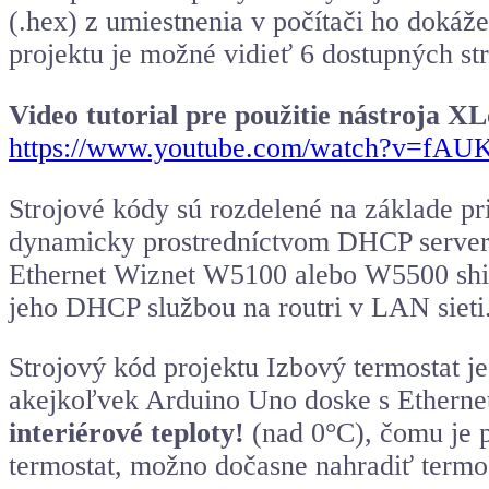
(.hex) z umiestnenia v počítači ho dokáže
projektu je možné vidieť 6 dostupných st
Video tutorial pre použitie nástroja X
https://www.youtube.com/watch?v=f
Strojové kódy sú rozdelené na základe pri
dynamicky prostredníctvom DHCP servera v
Ethernet Wiznet W5100 alebo W5500 shiel
jeho DHCP službou na routri v LAN sieti
Strojový kód projektu Izbový termostat j
akejkoľvek Arduino Uno doske s Ethernet
interiérové teploty!
(nad 0°C), čomu je p
termostat, možno dočasne nahradiť termost