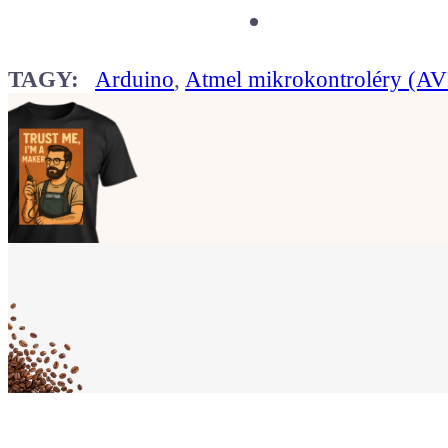
TAGY:
Arduino
,
Atmel mikrokontroléry (A
Ukaž světu,
že jsi Maker!
Koupit tričko
Kafe pro Chiptrona