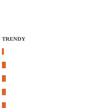
TRENDY
# esphome
# rtl-sdr
# meshcore
# expLORA