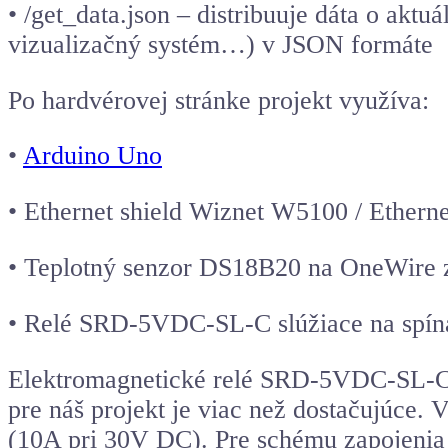
• /get_data.json – distribuuje dáta o aktuá
vizualizačný systém…) v JSON formáte
Po hardvérovej stránke projekt využíva:
•
Arduino Uno
•
Ethernet shield
Wiznet W5100 / Ethern
• Teplotný senzor DS18B20 na OneWire z
• Relé SRD-5VDC-SL-C slúžiace na spín
Elektromagnetické relé SRD-5VDC-SL-C, 
pre náš projekt je viac než dostačujúce
(10A pri 30V DC). Pre schému zapojenia