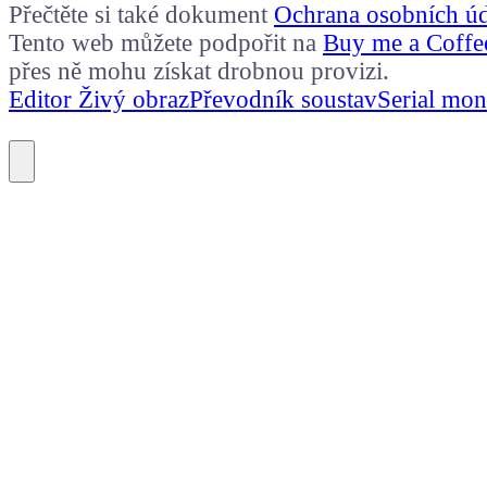
Přečtěte si také dokument
Ochrana osobních ú
Tento web můžete podpořit na
Buy me a Coffe
přes ně mohu získat drobnou provizi.
Editor Živý obraz
Převodník soustav
Serial mon