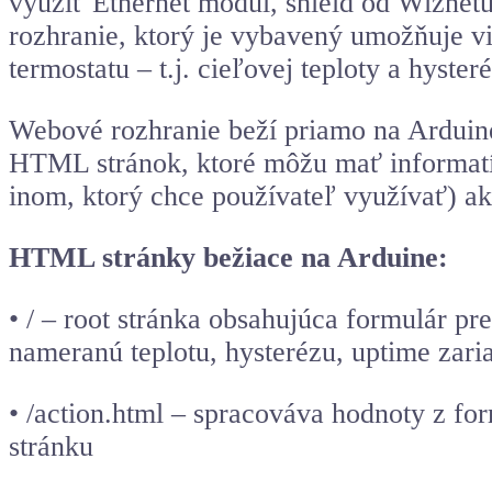
využiť Ethernet modul, shield od Wiznetu
rozhranie, ktorý je vybavený umožňuje v
termostatu – t.j. cieľovej teploty a hysteré
Webové rozhranie beží priamo na Arduin
HTML stránok, ktoré môžu mať informatív
inom, ktorý chce používateľ využívať) a
HTML stránky bežiace na Arduine:
• / – root stránka obsahujúca formulár pre
nameranú teplotu, hysterézu, uptime zari
• /action.html – spracováva hodnoty z f
stránku