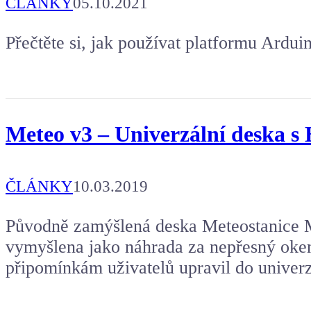
ČLÁNKY
05.10.2021
Přečtěte si, jak používat platformu Arduin
Meteo v3 – Univerzální deska 
ČLÁNKY
10.03.2019
Původně zamýšlená deska Meteostanice 
vymyšlena jako náhrada za nepřesný oken
připomínkám uživatelů upravil do univerz