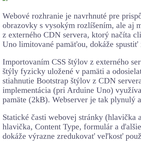
Webové rozhranie je navrhnuté pre prisp
obrazovky s vysokým rozlíšením, ale aj 
z externého CDN servera, ktorý načíta cl
Uno limitované pamäťou, dokáže spustiť 
Importovaním CSS štýlov z externého se
štýly fyzicky uložené v pamäti a odosielať
stiahnutie Bootstrap štýlov z CDN server
implementácia (pri Arduine Uno) využí
pamäte (2kB). Webserver je tak plynulý 
Statické časti webovej stránky (hlavičk
hlavička, Content Type, formulár a ďalši
dokáže výrazne zredukovať veľkosť použ