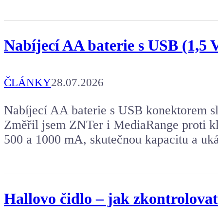
Nabíjecí AA baterie s USB (1,5 V
ČLÁNKY
28.07.2026
Nabíjecí AA baterie s USB konektorem slí
Změřil jsem ZNTer i MediaRange proti kla
500 a 1000 mA, skutečnou kapacitu a ukáž
Hallovo čidlo – jak zkontrolova