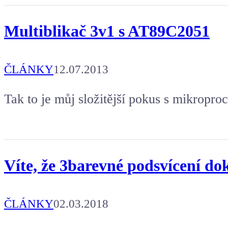
Multiblikač 3v1 s AT89C2051
ČLÁNKY
12.07.2013
Tak to je můj složitější pokus s mikrop
Víte, že 3barevné podsvícení doká
ČLÁNKY
02.03.2018