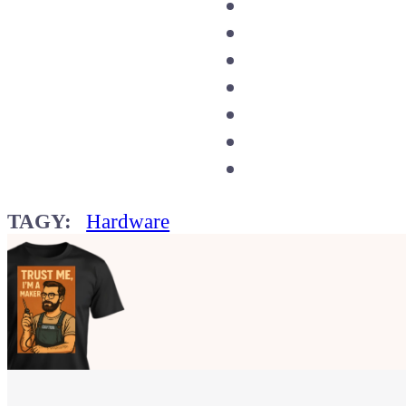
TAGY:
Hardware
Ukaž světu,