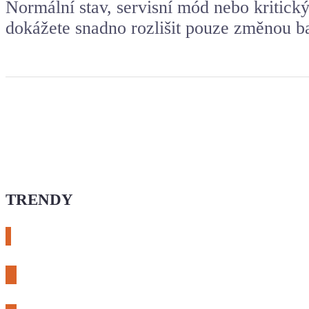
Normální stav, servisní mód nebo kritický
dokážete snadno rozlišit pouze změnou b
TRENDY
# esphome
# rtl-sdr