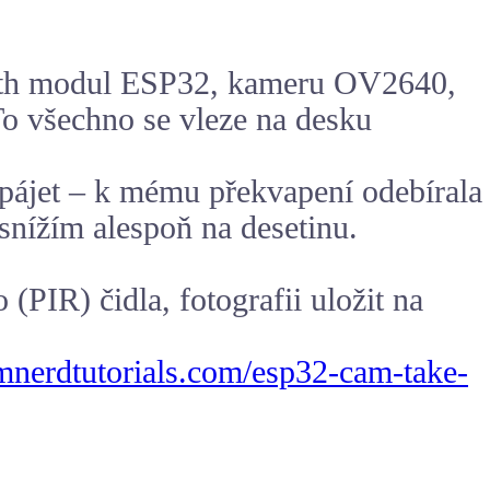
tooth modul ESP32, kameru OV2640,
o všechno se vleze na desku
napájet – k mému překvapení odebírala
snížím alespoň na desetinu.
PIR) čidla, fotografii uložit na
omnerdtutorials.com/esp32-cam-take-