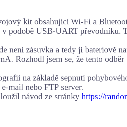
vojový kit obsahující Wi-Fi a Blue
or v podobě USB-UART převodníku. T
de není zásuvka a tedy jí bateriově 
mA. Rozhodl jsem se, že tento odběr 
rafii na základě sepnutí pohybového (
a e-mail nebo FTP server.
sloužil návod ze stránky
https://rand