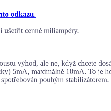
mto odkazu
.
í ušetřit cenné miliampéry.
stu výhod, ale ne, když chcete dosáh
ky) 5mA, maximálně 10mA. To je hod
t spotřebován pouhým stabilizátorem.