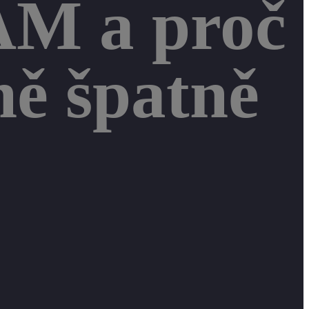
AM a proč
ně špatně