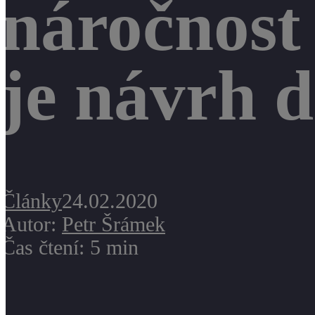
náročnos
je návrh d
Články
24.02.2020
Autor:
Petr Šrámek
Čas čtení: 5 min