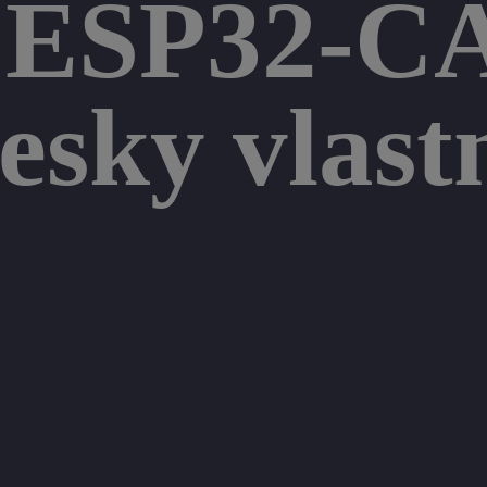
t ESP32-C
esky vlast