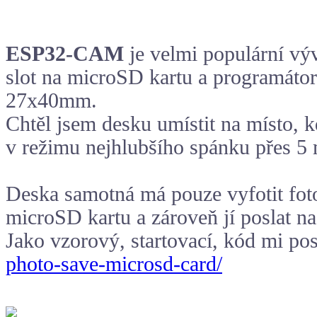
ESP32-CAM
je velmi populární vý
slot na microSD kartu a programát
27x40mm.
Chtěl jsem desku umístit na místo, k
v režimu nejhlubšího spánku přes 5 
Deska samotná má pouze vyfotit fotog
microSD kartu a zároveň jí poslat n
Jako vzorový, startovací, kód mi po
photo-save-microsd-card/