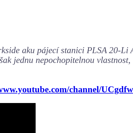
side aku pájecí stanici PLSA 20-Li A
ak jednu nepochopitelnou vlastnost, 
//www.youtube.com/channel/UCgd