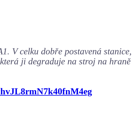
1. V celku dobře postavená stanice,
která ji degraduje na stroj na hraně
fwhvJL8rmN7k40fnM4eg