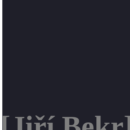
[Jiří Bekr