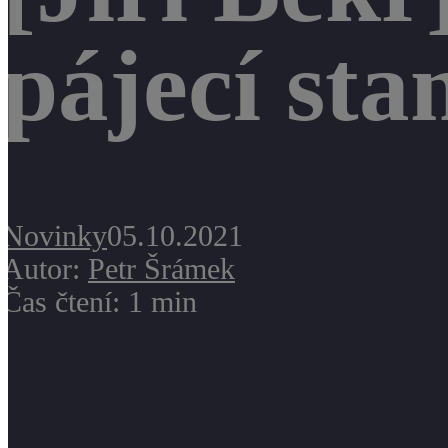
pájecí sta
Novinky
05.10.2021
Autor:
Petr Šrámek
Čas čtení: 1 min