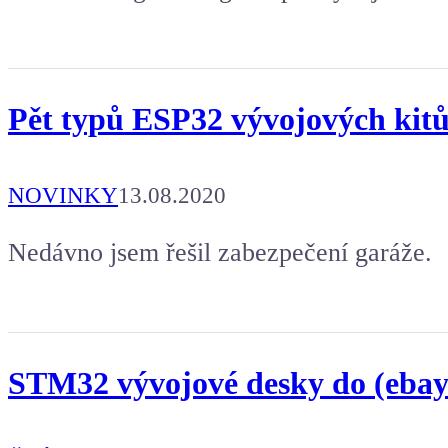
Pět typů ESP32 vývojových kit
NOVINKY
13.08.2020
Nedávno jsem řešil zabezpečení garáže.
STM32 vývojové desky do (ebay 