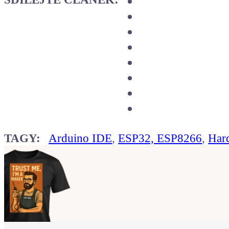
TAGY:
Arduino IDE
,
ESP32, ESP8266
,
Har