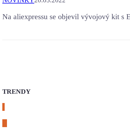
NOVINKY
20.05.2022
Na aliexpressu se objevil vývojový kit s
TRENDY
# esphome