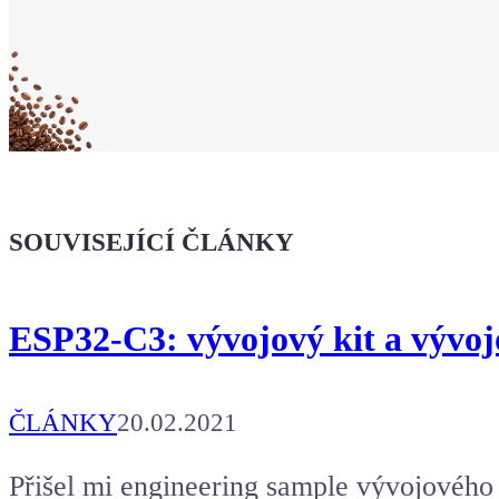
Ukaž světu,
že jsi Maker!
Koupit tričko
Kafe pro Chiptrona
Dodej energii dalšímu článku
SOUVISEJÍCÍ ČLÁNKY
ESP32-C3: vývojový kit a vývoj
ČLÁNKY
20.02.2021
Přišel mi engineering sample vývojovéh