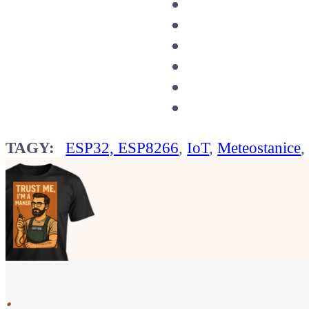
TAGY:
ESP32, ESP8266
,
IoT
,
Meteostanice
Ukaž světu,
že jsi Maker!