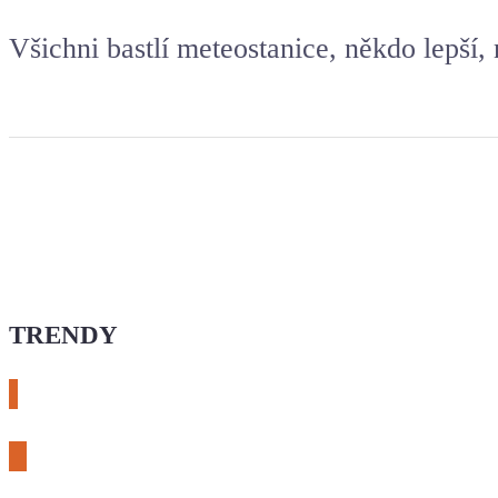
Všichni bastlí meteostanice, někdo lepší,
TRENDY
# esphome
# rtl-sdr