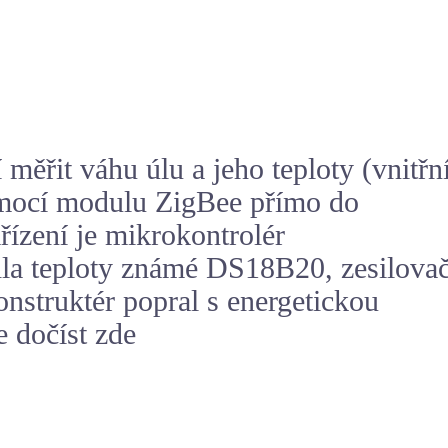
 měřit váhu úlu a jeho teploty (vnitřn
pomocí modulu
ZigBee
přímo do
řízení je mikrokontrolér
la teploty známé DS18B20, zesilova
nstruktér popral s energetickou
 dočíst zde