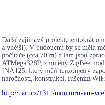
Další zajímavý projekt, tentokrát o m
a vnější). V budoucnu by se měla mě
počítače (cca 70 m) a tam jsou zprac
ATMega328P
, zmíněný ZigBee modu
INA125, který měří tenzometry zapoj
náročností, konstrukcí, rušením Wi
http://uart.cz/1311/monitorovani-vce