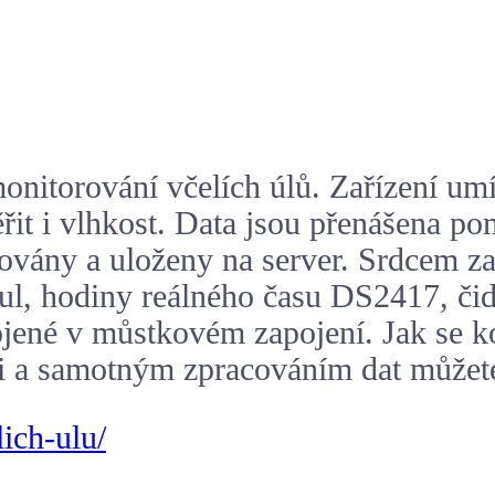
onitorování včelích úlů. Zařízení umí
řit i vlhkost. Data jsou přenášena 
ovány a uloženy na server. Srdcem za
l, hodiny reálného času DS2417, čid
ené v můstkovém zapojení. Jak se ko
Fi a samotným zpracováním dat můžete
lich-ulu/