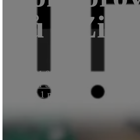
úlů – Zig
Novinky
01.09.2013
Autor:
Petr Šrámek
Čas čtení: 1 min