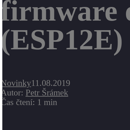
firmware
(ESP12E)
Novinky
11.08.2019
Autor:
Petr Šrámek
Čas čtení: 1 min