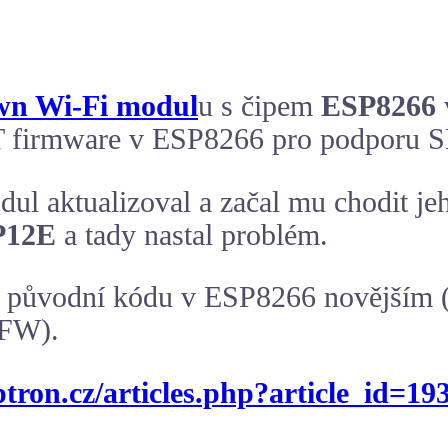
wn Wi-Fi modul
u s čipem
ESP8266
t AT firmware v ESP8266 pro podporu 
l aktualizoval a začal mu chodit j
P12E
a tady nastal problém.
původní kódu v ESP8266 novějším (a
 FW).
ptron.cz/articles.php?article_id=19