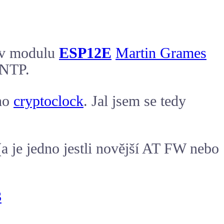
v modulu
ESP12E
Martin Grames
SNTP.
eho
cryptoclock
. Jal jsem se tedy
 je jedno jestli novější AT FW nebo
3