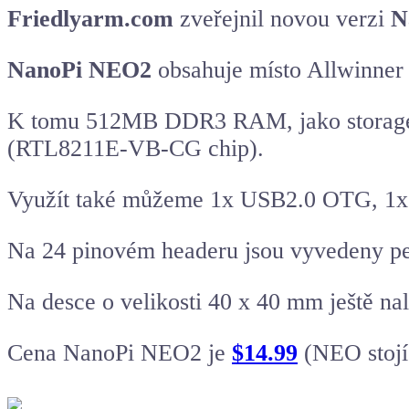
Friedlyarm.com
zveřejnil novou verzi
N
NanoPi NEO2
obsahuje místo Allwinne
K tomu 512MB DDR3 RAM, jako storage j
(RTL8211E-VB-CG chip).
Využít také můžeme 1x USB2.0 OTG, 1x U
Na 24 pinovém headeru jsou vyvedeny per
Na desce o velikosti 40 x 40 mm ještě na
Cena NanoPi NEO2 je
$14.99
(NEO stoj