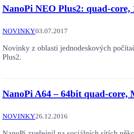
NanoPi NEO Plus2: quad-core
NOVINKY
03.07.2017
Novinky z oblasti jednodeskových počíta
Plus2.
NanoPi A64 – 64bit quad-core,
NOVINKY
26.12.2016
NanoPi zveřejnil na sociálních sítích ně