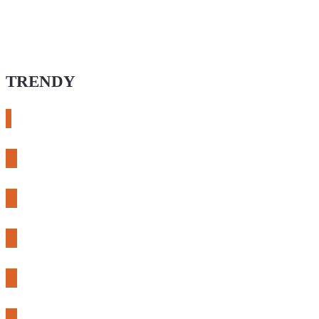
TRENDY
# esphome
# rtl-sdr
# meshcore
# expLORA
# meshtastic