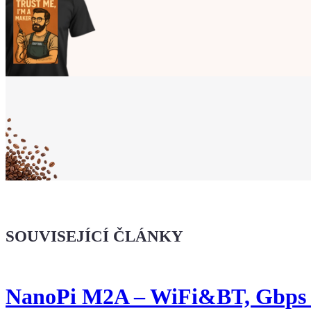
Ukaž světu,
že jsi Maker!
Koupit tričko
Kafe pro Chiptrona
Dodej energii dalšímu článku
SOUVISEJÍCÍ ČLÁNKY
NanoPi M2A – WiFi&BT, Gbps e