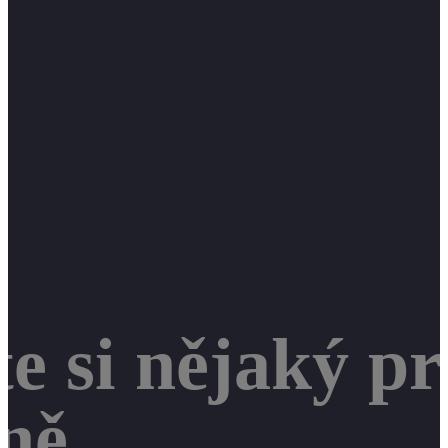
e si nějaký p
ně.