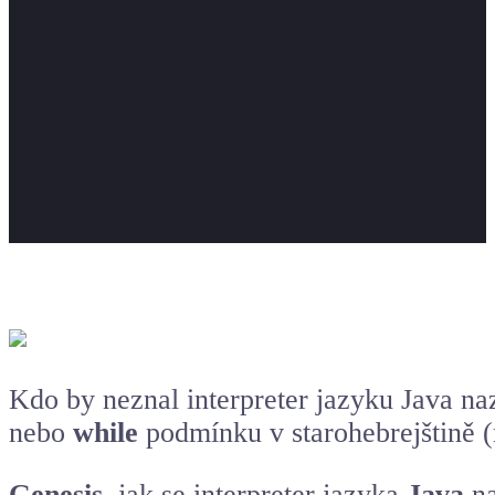
Kdo by neznal interpreter jazyku Java n
nebo
while
podmínku v starohebrejštině (
Genesis
, jak se interpreter jazyka
Java
n