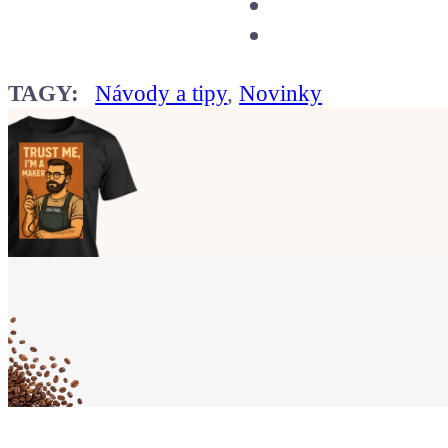
TAGY:
Návody a tipy
,
Novinky
Ukaž světu,
že jsi Maker!
Koupit tričko
Kafe pro Chiptrona