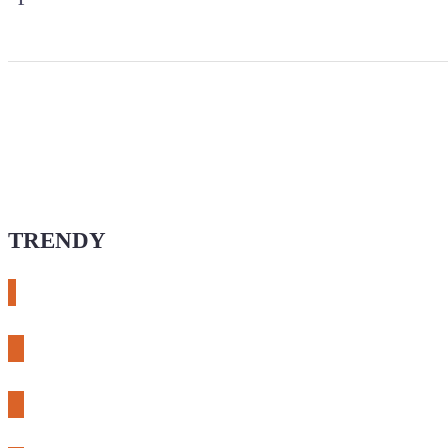
TRENDY
# esphome
# rtl-sdr
# meshcore