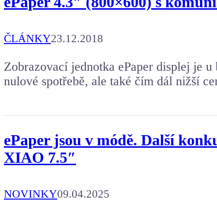
ePaper 4.3″ (800×600) s komun
ČLÁNKY
23.12.2018
Zobrazovací jednotka ePaper displej je u b
nulové spotřebě, ale také čím dál nižší ce
ePaper jsou v módě. Další konku
XIAO 7.5″
NOVINKY
09.04.2025