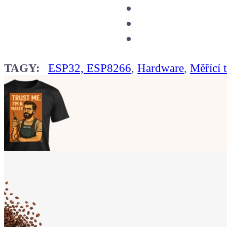
TAGY:
ESP32, ESP8266
,
Hardware
,
Měřící 
Ukaž světu,
že jsi Maker!
Koupit tričko