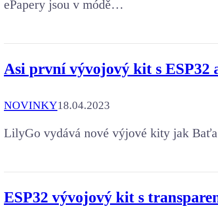
ePapery jsou v módě…
Asi první vývojový kit s ESP3
NOVINKY
18.04.2023
LilyGo vydává nové výjové kity jak Baťa
ESP32 vývojový kit s transpa