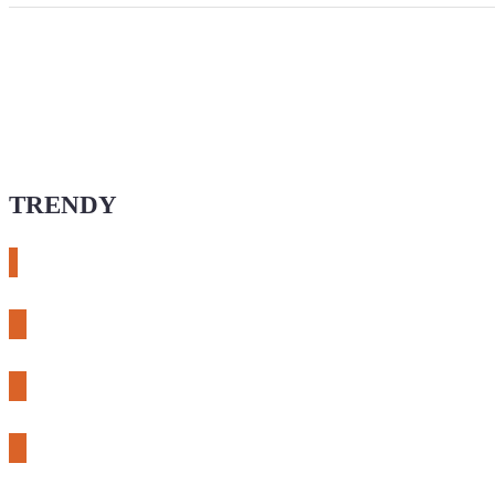
TRENDY
# esphome
# rtl-sdr
# meshcore
# expLORA