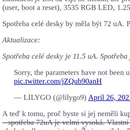
(user, boot a reset), 3535 RGB LED, 1.2
Spotřeba celé desky by měla být 72 uA. Př
Aktualizace:
Spotřeba celé desky je 11.5 uA. Spotřeba 
Sorry, the parameters have not been 
pic.twitter.com/jZQub90anH
— LILYGO (@lilygo9)
April 26, 202
A teď k tomu, proč byste si jej neměli ku
– spotřeba 72uA je velmi vysoká. Vlastní