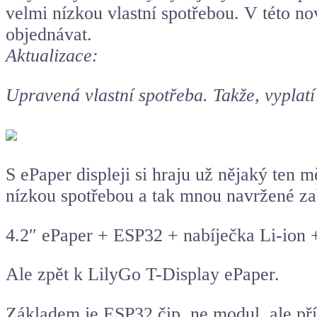
velmi nízkou vlastní spotřebou. V této no
objednávat.
Aktualizace:
Upravená vlastní spotřeba. Takže, vyplatí 
S ePaper displeji si hraju už nějaký ten m
nízkou spotřebou a tak mnou navržené zař
4.2″ ePaper + ESP32 + nabíječka Li-ion 
Ale zpět k LilyGo T-Display ePaper.
Základem je ESP32 čip, ne modul, ale př