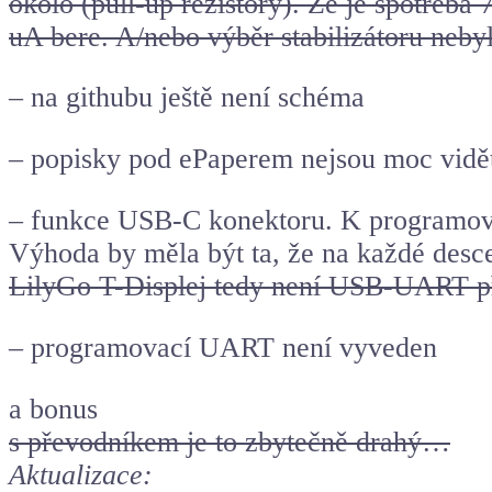
okolo (pull-up rezistory). Že je spotřeba
uA bere. A/nebo výběr stabilizátoru neby
– na githubu ještě není schéma
– popisky pod ePaperem nejsou moc vidě
– funkce USB-C konektoru. K programov
Výhoda by měla být ta, že na každé desc
LilyGo T-Displej tedy není USB-UART př
– programovací UART není vyveden
a bonus
s převodníkem je to zbytečně drahý…
Aktualizace: