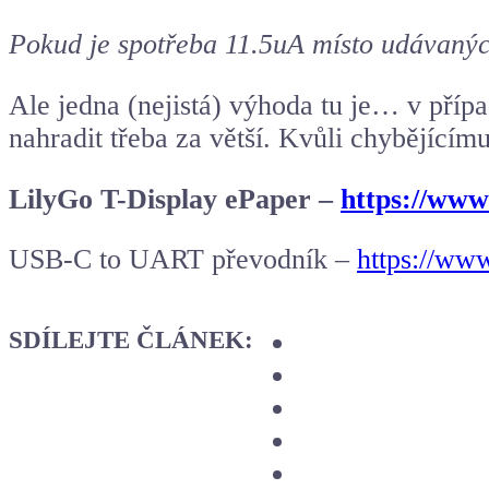
Pokud je spotřeba 11.5uA místo udávaných
Ale jedna (nejistá) výhoda tu je… v přípa
nahradit třeba za větší. Kvůli chybějící
LilyGo T-Display ePaper –
https://www
USB-C to UART převodník –
https://ww
SDÍLEJTE ČLÁNEK: