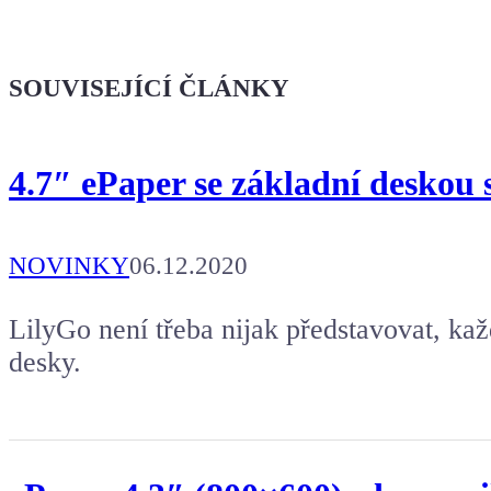
Kafe pro Chiptrona
Dodej energii dalšímu článku
SOUVISEJÍCÍ ČLÁNKY
4.7″ ePaper se základní desko
NOVINKY
06.12.2020
LilyGo není třeba nijak představovat, ka
desky.