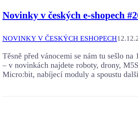
Novinky v českých e-shopech #2
NOVINKY V ČESKÝCH ESHOPECH
12.12.
Těsně před vánocemi se nám tu sešlo na 
– v novinkách najdete roboty, drony, M5St
Micro:bit, nabíjecí moduly a spoustu dalš