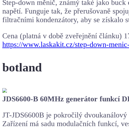
Step-down měnič, známý také jako buck co
napětí. Funguje tak, že přerušovaně spoju
filtračními kondenzátory, aby se získalo st
Cena (platná v době zveřejnění článku) 
https://www.laskakit.cz/step-down-meni
botland
JDS6600-B 60MHz generátor funkcí DD
JT-JDS6600B je pokročilý dvoukanálový f
Zařízení má sadu modulačních funkcí, ve