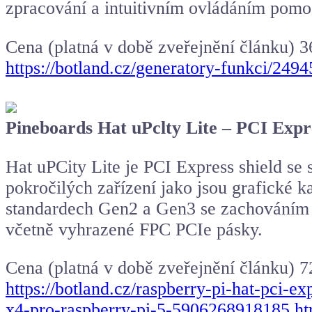
zpracování a intuitivním ovládáním pomoc
Cena (platná v době zveřejnění článku) 
https://botland.cz/generatory-funkci/24
Pineboards Hat uPclty Lite – PCI Expr
Hat uPCity Lite je PCI Express shield se
pokročilých zařízení jako jsou grafické 
standardech Gen2 a Gen3 se zachováním r
včetně vyhrazené FPC PCIe pásky.
Cena (platná v době zveřejnění článku) 
https://botland.cz/raspberry-pi-hat-pci-e
x4-pro-raspberry-pi-5-5906268918185.ht