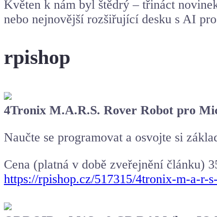
Květen k nám byl štědrý – třináct novinek
nebo nejnovější rozšiřující desku s AI pr
rpishop
4Tronix M.A.R.S. Rover Robot pro Mic
Naučte se programovat a osvojte si zákl
Cena (platná v době zveřejnění článku) 
https://rpishop.cz/517315/4tronix-m-a-r-s