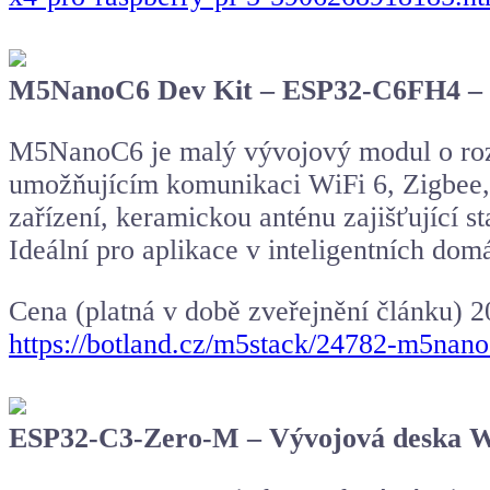
M5NanoC6 Dev Kit – ESP32-C6FH4 – v
M5NanoC6 je malý vývojový modul o ro
umožňujícím komunikaci WiFi 6, Zigbee, 
zařízení, keramickou anténu zajišťující s
Ideální pro aplikace v inteligentních dom
Cena (platná v době zveřejnění článku) 
https://botland.cz/m5stack/24782-m5nan
ESP32-C3-Zero-M – Vývojová deska Wi