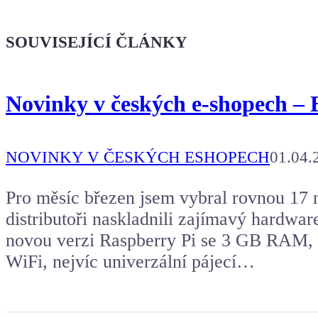
Kafe pro Chiptrona
Dodej energii dalšímu článku
SOUVISEJÍCÍ ČLÁNKY
Novinky v českých e-shopech – 
NOVINKY V ČESKÝCH ESHOPECH
01.04.
Pro měsíc březen jsem vybral rovnou 17 n
distributoři naskladnili zajímavý hardwa
novou verzi Raspberry Pi se 3 GB RAM, pá
WiFi, nejvíc univerzální pájecí…