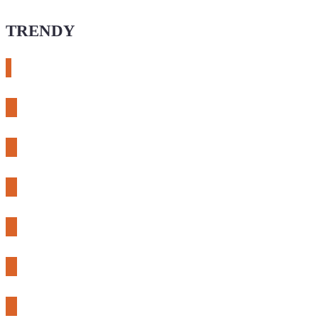
TRENDY
# esphome
# rtl-sdr
# meshcore
# expLORA
# meshtastic
# riden