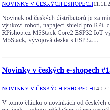
NOVINKY V ČESKÝCH ESHOPECH
11.11.
Novinek od českých distributorů je za mi
výukoví roboti, napájecí shield pro RPi, c
RPishop.cz M5Stack Core2 ESP32 IoT vý
M5Stack, vývojová deska s ESP32…
Novinky v českých e-shopech #1
NOVINKY V ČESKÝCH ESHOPECH
14.07.
V tomto článku o novinkách od českých d
novinek – roboty, příslušenství pro virtuál