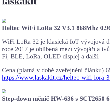
laskakit
Heltec WiFi LoRa 32 V3.1 868Mhz 0.9
WiFi LoRa 32 je klasická IoT vývojová d
roce 2017 je oblíbená mezi vývojáři a tv
Fi, BLE, LoRa, OLED displej a další.
Cena (platná v době zveřejnění článku) 
https://www.laskakit.cz/heltec-wifi-lor
Step-down měnič HW-636 s SCT2650 