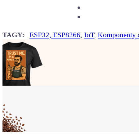
TAGY:
ESP32, ESP8266
,
IoT
,
Komponenty a
Ukaž světu,
že jsi Maker!
Koupit tričko