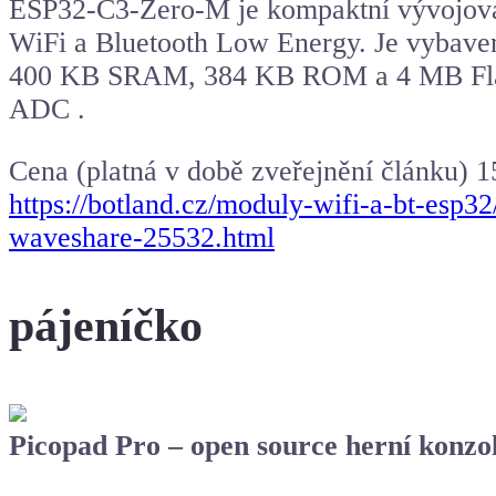
ESP32-C3-Zero-M je kompaktní vývojová 
WiFi a Bluetooth Low Energy. Je vybave
400 KB SRAM, 384 KB ROM a 4 MB Flash 
ADC .
Cena (platná v době zveřejnění článku) 
https://botland.cz/moduly-wifi-a-bt-esp
waveshare-25532.html
pájeníčko
Picopad Pro – open source herní konzol