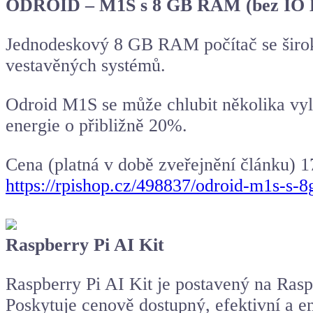
ODROID
– M1S s 8 GB RAM (bez IO 
Jednodeskový 8 GB RAM počítač se široko
vestavěných systémů.
Odroid M1S se může chlubit několika vyl
energie o přibližně 20%.
Cena (platná v době zveřejnění článku) 
https://rpishop.cz/498837/odroid-m1s-s-
Raspberry Pi AI Kit
Raspberry Pi AI Kit je postavený na Ras
Poskytuje cenově dostupný, efektivní a e