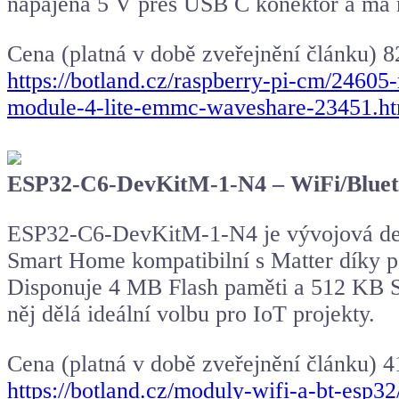
napájena 5 V přes USB C konektor a má
Cena (platná v době zveřejnění článku) 8
https://botland.cz/raspberry-pi-cm/2460
module-4-lite-emmc-waveshare-23451.h
ESP32-C6-DevKitM-1-N4 – WiFi/Bluet
ESP32-C6-DevKitM-1-N4 je vývojová desk
Smart Home kompatibilní s Matter díky p
Disponuje 4 MB Flash paměti a 512 KB 
něj dělá ideální volbu pro IoT projekty.
Cena (platná v době zveřejnění článku) 4
https://botland.cz/moduly-wifi-a-bt-esp