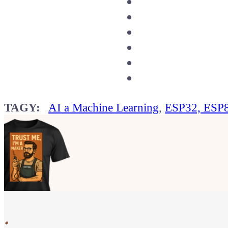
TAGY:
AI a Machine Learning
,
ESP32, ESP
Ukaž světu,
že jsi Maker!