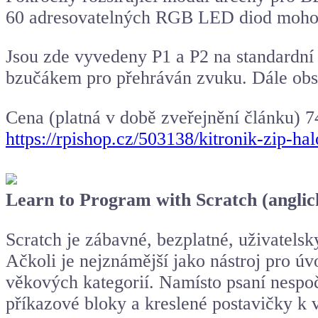
60 adresovatelných RGB LED diod mohou 
Jsou zde vyvedeny P1 a P2 na standardn
bzučákem pro přehráván zvuku. Dále obs
Cena (platná v době zveřejnění článku) 7
https://rpishop.cz/503138/kitronik-zip-ha
Learn to Program with Scratch (anglic
Scratch je zábavné, bezplatné, uživatelsk
Ačkoli je nejznámější jako nástroj pro ú
věkových kategorií. Namísto psaní nespo
příkazové bloky a kreslené postavičky k 