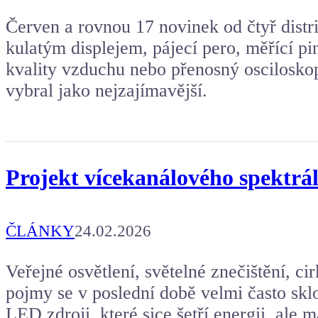
Červen a rovnou 17 novinek od čtyř distri
kulatým displejem, pájecí pero, měřící pi
kvality vzduchu nebo přenosný oscilosko
vybral jako nejzajímavější.
Projekt vícekanálového spektrál
ČLÁNKY
24.02.2026
Veřejné osvětlení, světelné znečištění, ci
pojmy se v poslední době velmi často skl
LED zdroji, které sice šetří energii, ale 