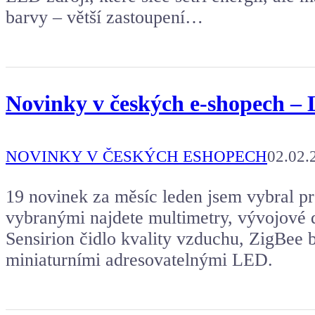
barvy – větší zastoupení…
Novinky v českých e-shopech – 
NOVINKY V ČESKÝCH ESHOPECH
02.02.
19 novinek za měsíc leden jsem vybral pr
vybranými najdete multimetry, vývojové d
Sensirion čidlo kvality vzduchu, ZigBee
miniaturními adresovatelnými LED.