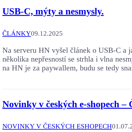
USB-C, mýty a nesmysly.
ČLÁNKY
09.12.2025
Na serveru HN vyšel článek o USB-C a j
několika nepřesností se strhla i vlna nesm
na HN je za paywallem, budu se tedy sna
Novinky v českých e-shopech – 
NOVINKY V ČESKÝCH ESHOPECH
01.07.