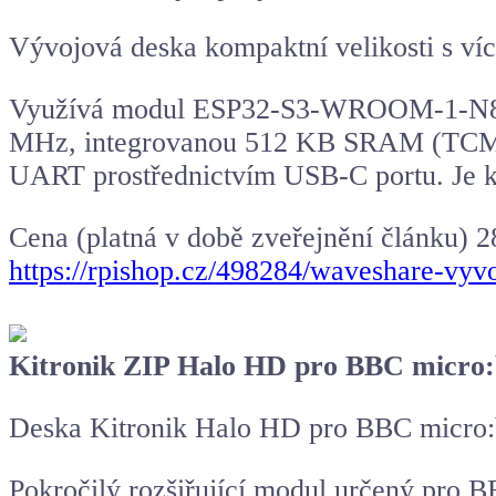
Vývojová deska kompaktní velikosti s víc
Využívá modul ESP32-S3-WROOM-1-N8R8,
MHz, integrovanou 512 KB SRAM (TCM)
UART prostřednictvím USB-C portu. Je 
Cena (platná v době zveřejnění článku) 2
https://rpishop.cz/498284/waveshare-vyv
Kitronik ZIP Halo HD pro BBC micro:b
Deska Kitronik Halo HD pro BBC micro:b
Pokročilý rozšiřující modul určený pro BB