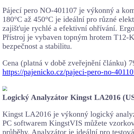
Pájecí pero NO-401107 je výkonný a kom
180°C až 450°C je ideální pro různé elek
zajišťuje rychlé a efektivní ohřívání. E
Přístroj je vybaven topným hrotem T12-K
bezpečnost a stabilitu.
Cena (platná v době zveřejnění článku) 7
https://pajenicko.cz/pajeci-pero-no-401
Logický Analyzátor Kingst LA2016 (US
Kingst LA2016 je výkonný logický analyz
PC softwarem KingstVIS můžete vzorkovat 
průběhy. Analyzátor je ideální pro testo