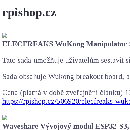
rpishop.cz
ELECFREAKS WuKong Manipulator S
Tato sada umožňuje uživatelům sestavit s
Sada obsahuje Wukong breakout board, ak
Cena (platná v době zveřejnění článku) 
https://rpishop.cz/506920/elecfreaks-wuk
Waveshare Vývojový modul ESP32-S3, 