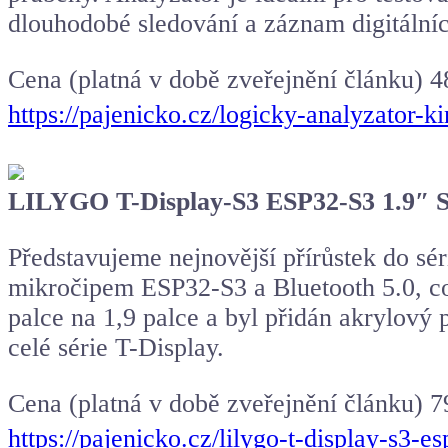
dlouhodobé sledování a záznam digitálníc
Cena (platná v době zveřejnění článku) 
https://pajenicko.cz/logicky-analyzato
LILYGO T-Display-S3 ESP32-S3 1.9″ S
Představujeme nejnovější přírůstek do sé
mikročipem ESP32-S3 a Bluetooth 5.0, což
palce na 1,9 palce a byl přidán akrylový 
celé série T-Display.
Cena (platná v době zveřejnění článku) 7
https://pajenicko.cz/lilygo-t-display-s3