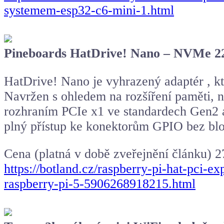
systemem-esp32-c6-mini-1.html
Pineboards HatDrive! Nano – NVMe 223
HatDrive! Nano je vyhrazený adaptér , k
Navržen s ohledem na rozšíření paměti, 
rozhraním PCIe x1 ve standardech Gen2 a
plný přístup ke konektorům GPIO bez blo
Cena (platná v době zveřejnění článku) 2
https://botland.cz/raspberry-pi-hat-pci
raspberry-pi-5-5906268918215.html