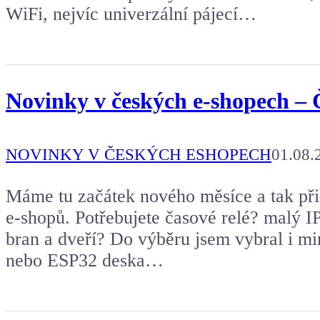
WiFi, nejvíc univerzální pájecí…
Novinky v českých e-shopech – 
NOVINKY V ČESKÝCH ESHOPECH
01.08.
Máme tu začátek nového měsíce a tak při
e-shopů. Potřebujete časové relé? malý I
bran a dveří? Do výběru jsem vybral i 
nebo ESP32 deska…