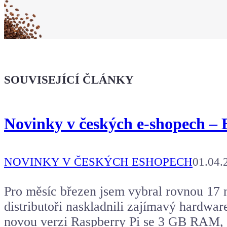
Koupit tričko
Kafe pro Chiptrona
Dodej energii dalšímu článku
SOUVISEJÍCÍ ČLÁNKY
Novinky v českých e-shopech – 
NOVINKY V ČESKÝCH ESHOPECH
01.04.
Pro měsíc březen jsem vybral rovnou 17 n
distributoři naskladnili zajímavý hardwa
novou verzi Raspberry Pi se 3 GB RAM, pá