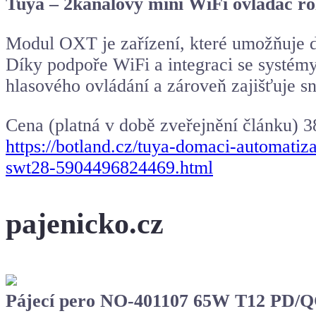
Tuya – 2kanálový mini WiFi ovladač r
Modul OXT je zařízení, které umožňuje d
Díky podpoře WiFi a integraci se systé
hlasového ovládání a zároveň zajišťuje sn
Cena (platná v době zveřejnění článku) 3
https://botland.cz/tuya-domaci-automatiz
swt28-5904496824469.html
pajenicko.cz
Pájecí pero NO-401107 65W T12 PD/Q