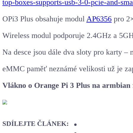
top-boxes-supports-usb-3-0-pcie-and-smar
OPi3 Plus obsahuje modul
AP6356
pro 2×
Wireless modul podporuje 2.4GHz a 5GHz
Na desce jsou dále dva sloty pro karty –
eMMC paměť neznámé velikosti už je zap
Vlákno o Orange Pi 3 Plus na armbian
SDÍLEJTE ČLÁNEK: