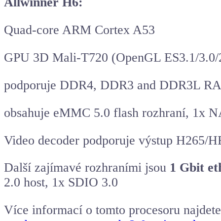
Allwinner H6:
Quad-core ARM Cortex A53
GPU 3D Mali-T720 (OpenGL ES3.1/3.0/2
podporuje DDR4, DDR3 and DDR3L R
obsahuje eMMC 5.0 flash rozhraní, 1x N
Video decoder podporuje výstup H265
Další zajímavé rozhraními jsou
1 Gbit et
2.0 host, 1x SDIO 3.0
Více informací o tomto procesoru najdet