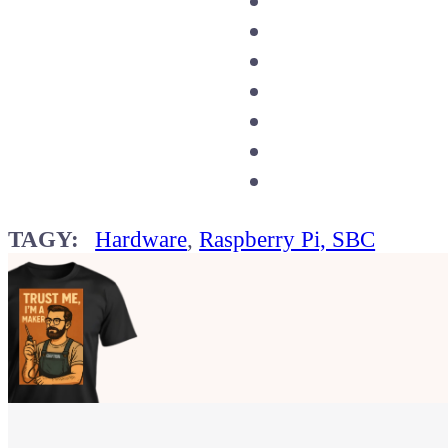
TAGY:
Hardware
,
Raspberry Pi, SBC
Ukaž světu,