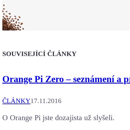
že jsi Maker!
Koupit tričko
Kafe pro Chiptrona
Dodej energii dalšímu článku
SOUVISEJÍCÍ ČLÁNKY
Orange Pi Zero – seznámení a p
ČLÁNKY
17.11.2016
O Orange Pi jste dozajista už slyšeli.