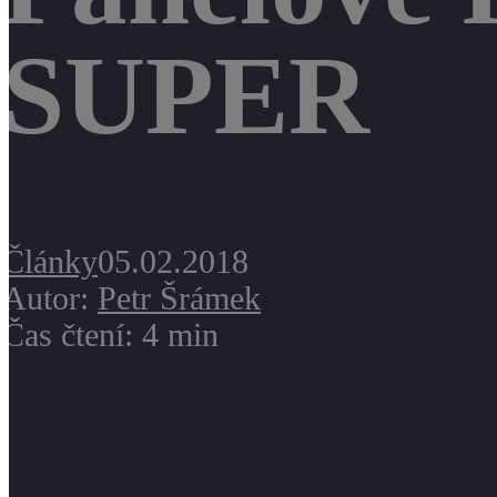
SUPER
Články
05.02.2018
Autor:
Petr Šrámek
Čas čtení: 4 min