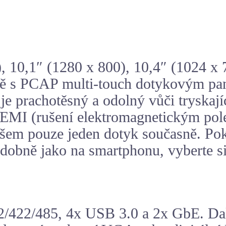
 10,1″ (1280 x 800), 10,4″ (1024 x 7
ně s PCAP multi-touch dotykovým pan
 je prachotěsný a odolný vůči tryskaj
 EMI (rušení elektromagnetickým pole
všem pouze jeden dotyk současně. Po
odobně jako na smartphonu, vyberte 
/422/485, 4x USB 3.0 a 2x GbE. Dal