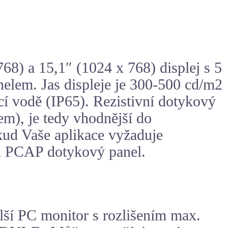
68) a 15,1″ (1024 x 768) displej s 5
elem. Jas displeje je 300-500 cd/m2
ící vodě (IP65). Rezistivní dotykový
m), je tedy vhodnější do
kud Vaše aplikace vyžaduje
si PCAP dotykový panel.
ší PC monitor s rozlišením max.