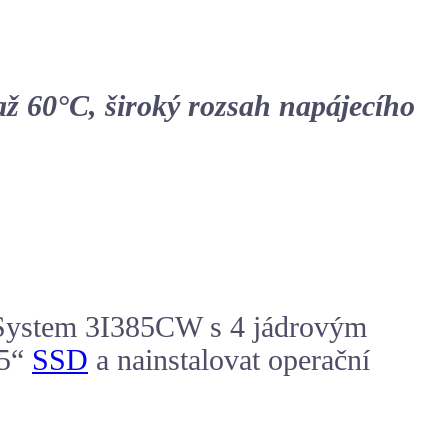
 až 60°C, široký rozsah napájecího
xSystem 3I385CW s 4 jádrovým
,5“
SSD
a nainstalovat operační