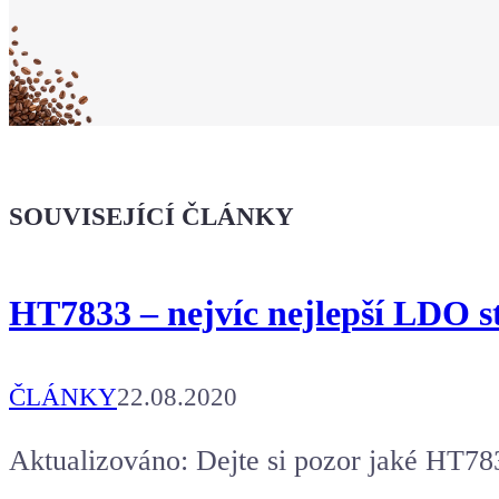
že jsi Maker!
Koupit tričko
Kafe pro Chiptrona
Dodej energii dalšímu článku
SOUVISEJÍCÍ ČLÁNKY
HT7833 – nejvíc nejlepší LDO st
ČLÁNKY
22.08.2020
Aktualizováno: Dejte si pozor jaké HT78