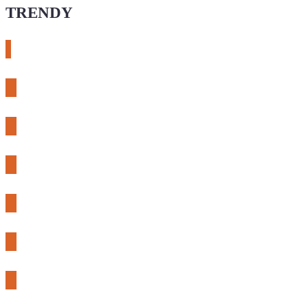
TRENDY
# esphome
# rtl-sdr
# meshcore
# expLORA
# meshtastic
# riden
# fnirsi