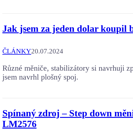
Jak jsem za jeden dolar koupil b
ČLÁNKY
20.07.2024
Různé měniče, stabilizátory si navrhuji z
jsem navrhl plošný spoj.
Spínaný zdroj – Step down měn
LM2576