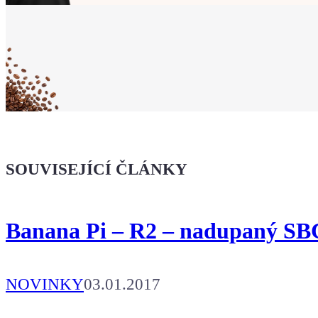
Ukaž světu,
že jsi Maker!
Koupit tričko
Kafe pro Chiptrona
Dodej energii dalšímu článku
SOUVISEJÍCÍ ČLÁNKY
Banana Pi – R2 – nadupaný SB
NOVINKY
03.01.2017