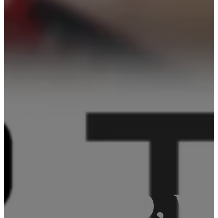
 – i.MX6Q, Wi