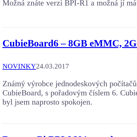
Možná znáte verzi BPI-R1 a možná jí má
CubieBoard6 – 8GB eMMC, 2
NOVINKY
24.03.2017
Známý výrobce jednodeskových počítačů 
CubieBoard, s pořadovým číslem 6. CubieB
byl jsem naprosto spokojen.