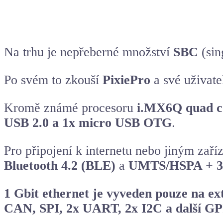
Na trhu je nepřeberné množství
SBC
(sin
Po svém to zkouší
PixiePro
a své uživatel
Kromě známé procesoru
i.MX6Q quad c
USB 2.0 a 1x micro USB OTG
.
Pro připojení k internetu nebo jiným zař
Bluetooth 4.2 (BLE)
a
UMTS/HSPA + 3
1 Gbit ethernet je vyveden pouze na e
CAN, SPI, 2x UART, 2x I2C a další G