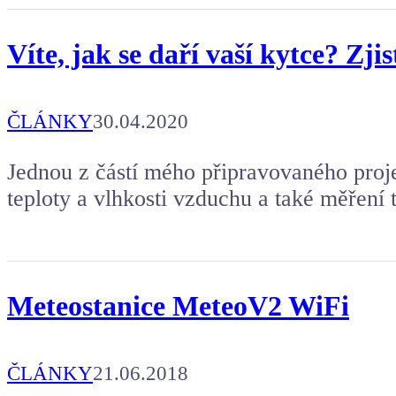
Víte, jak se daří vaší kytce? Zj
ČLÁNKY
30.04.2020
Jednou z částí mého připravovaného proje
teploty a vlhkosti vzduchu a také měření 
Meteostanice MeteoV2 WiFi
ČLÁNKY
21.06.2018