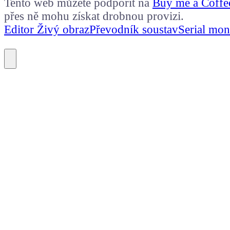
Tento web můžete podpořit na
Buy me a Coffe
přes ně mohu získat drobnou provizi.
Editor Živý obraz
Převodník soustav
Serial mon