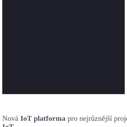
Nová
IoT platforma
pro nejrůznější pro
IoT
.