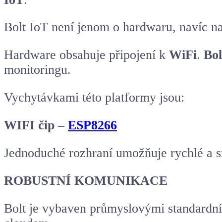
Bolt IoT není jenom o hardwaru, navíc nab
Hardware obsahuje připojení k
WiFi
.
Bol
monitoringu.
Vychytávkami této platformy jsou:
WIFI čip –
ESP8266
Jednoduché rozhraní umožňuje rychlé a s
ROBUSTNÍ KOMUNIKACE
Bolt je vybaven průmyslovými standardním