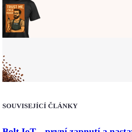
Ukaž světu,
že jsi Maker!
Koupit tričko
Kafe pro Chiptrona
Dodej energii dalšímu článku
SOUVISEJÍCÍ ČLÁNKY
Bolt IoT – první zapnutí a nasta