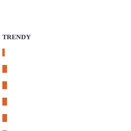
TRENDY
# esphome
# rtl-sdr
# meshcore
# expLORA
# meshtastic