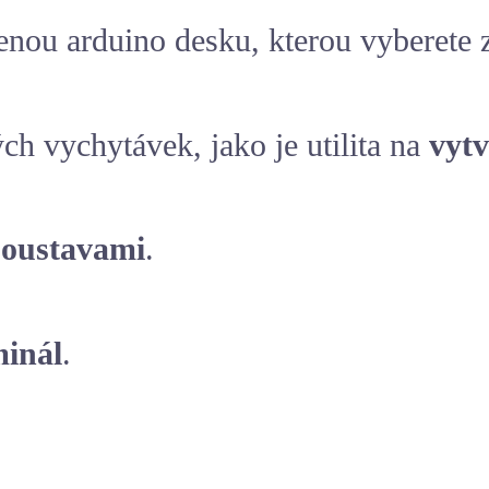
enou arduino desku, kterou vyberete 
h vychytávek, jako je utilita na
vyt
soustavami
.
minál
.