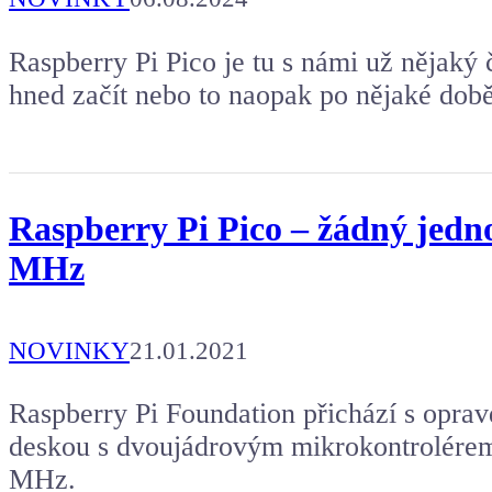
Raspberry Pi Pico je tu s námi už nějaký 
hned začít nebo to naopak po nějaké dob
Raspberry Pi Pico – žádný jedn
MHz
NOVINKY
21.01.2021
Raspberry Pi Foundation přichází s opra
deskou s dvoujádrovým mikrokontrolérem
MHz.