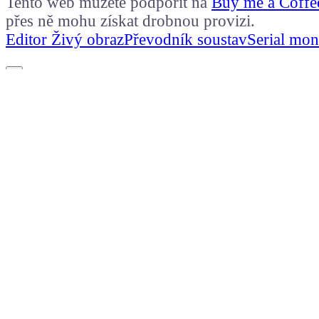
Tento web můžete podpořit na
Buy me a Coffe
přes ně mohu získat drobnou provizi.
Editor Živý obraz
Převodník soustav
Serial mon