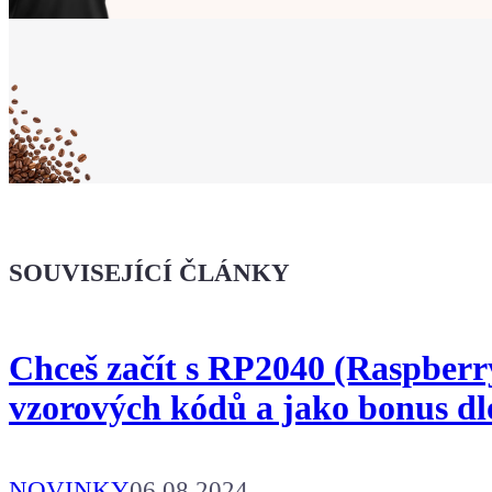
Ukaž světu,
že jsi Maker!
Koupit tričko
Kafe pro Chiptrona
Dodej energii dalšímu článku
SOUVISEJÍCÍ ČLÁNKY
Chceš začít s RP2040 (Raspberr
vzorových kódů a jako bonus d
NOVINKY
06.08.2024