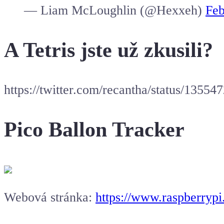
— Liam McLoughlin (@Hexxeh)
Feb
A Tetris jste už zkusili?
https://twitter.com/recantha/status/13
Pico Ballon Tracker
Webová stránka:
https://www.raspberrypi.