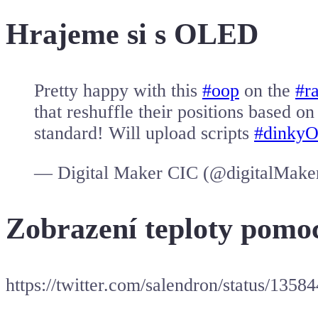
Hrajeme si s OLED
Pretty happy with this
#oop
on the
#r
that reshuffle their positions based o
standard! Will upload scripts
#dinky
— Digital Maker CIC (@digitalMak
Zobrazení teploty pom
https://twitter.com/salendron/status/1