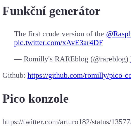
Funkční generátor
The first crude version of the
@Raspb
pic.twitter.com/xAvE3ar4DF
— Romilly's RAREblog (@rareblog)
Github:
https://github.com/romilly/pico-c
Pico konzole
https://twitter.com/arturo182/status/1