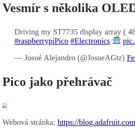
Vesmír s několika OLE
Driving my ST7735 display array ( 48
#raspberrypiPico
#Electronics
pic
— Josué Alejandro (@JosueAGtz)
Fe
Pico jako přehrávač
Webová stránka:
https://blog.adafruit.c