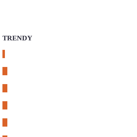
TRENDY
# esphome
# rtl-sdr
# meshcore
# expLORA
# meshtastic