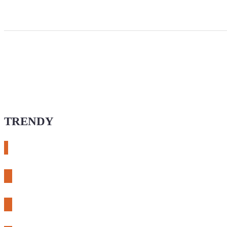
TRENDY
# esphome
# rtl-sdr
# meshcore