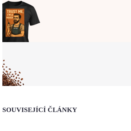
Ukaž světu,
že jsi Maker!
Koupit tričko
Kafe pro Chiptrona
Dodej energii dalšímu článku
SOUVISEJÍCÍ ČLÁNKY