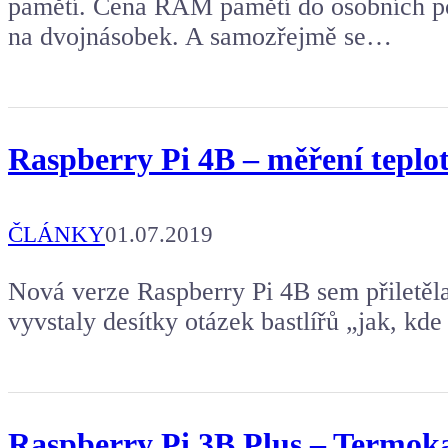
pamětí. Cena RAM pamětí do osobních po
na dvojnásobek. A samozřejmě se…
Raspberry Pi 4B – měření tepl
ČLÁNKY
01.07.2019
Nová verze Raspberry Pi 4B sem přiletěla
vyvstaly desítky otázek bastlířů „jak, kde
Raspberry Pi 3B Plus – Termok