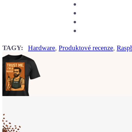
TAGY:
Hardware
,
Produktové recenze
,
Raspb
Ukaž světu,
že jsi Maker!
Koupit tričko