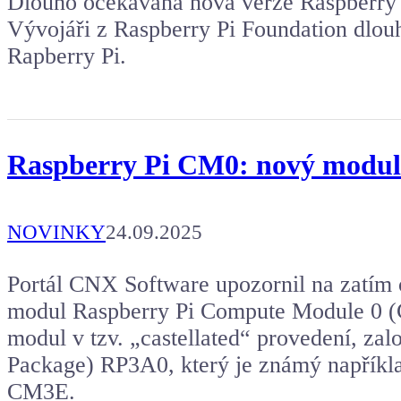
Dlouho očekáváná nová verze Raspberry P
Vývojáři z Raspberry Pi Foundation dlouh
Rapberry Pi.
Raspberry Pi CM0: nový modul
NOVINKY
24.09.2025
Portál CNX Software upozornil na zatím 
modul Raspberry Pi Compute Module 0 (
modul v tzv. „castellated“ provedení, zal
Package) RP3A0, který je známý napříkl
CM3E.