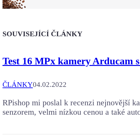
Kafe pro Chiptrona
Dodej energii dalšímu článku
SOUVISEJÍCÍ ČLÁNKY
Test 16 MPx kamery Arducam s 
ČLÁNKY
04.02.2022
RPishop mi poslal k recenzi nejnovější 
senzorem, velmi nízkou cenou a také aut