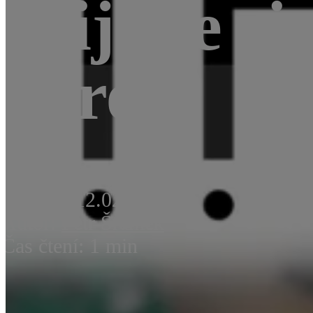
přijďte si
dárek
Novinky
12.02.2016
Autor:
Petr Šrámek
Čas čtení: 1 min