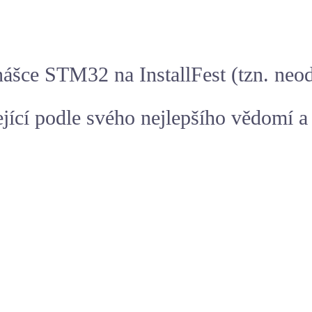
ášce STM32 na InstallFest (tzn. neod
jící podle svého nejlepšího vědomí a