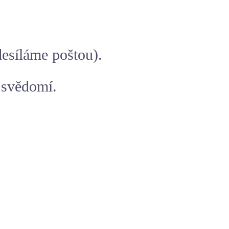
esíláme poštou).
 svědomí.