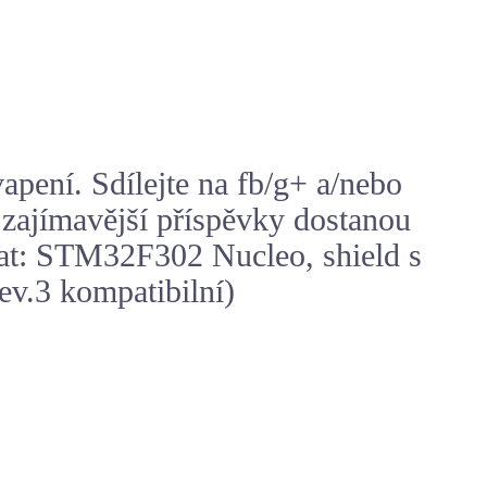
pení. Sdílejte na fb/g+ a/nebo
zajímavější příspěvky dostanou
kat: STM32F302 Nucleo, shield s
v.3 kompatibilní)