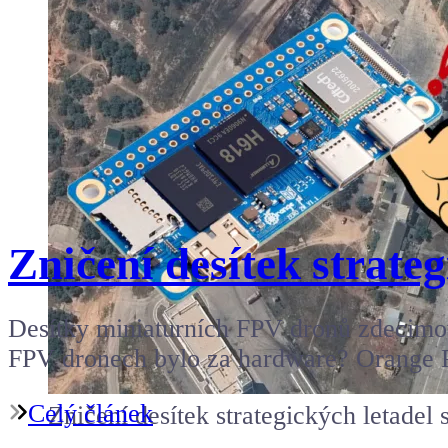
Zničení desítek strate
Desítky miniaturních FPV dronů zdecimovaly
FPV dronech bylo za hardware? Orange
Celý článek
Zničení desítek strategických letade