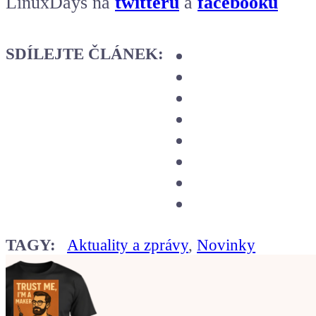
LinuxDays na
twitteru
a
facebooku
SDÍLEJTE ČLÁNEK:
TAGY:
Aktuality a zprávy
,
Novinky