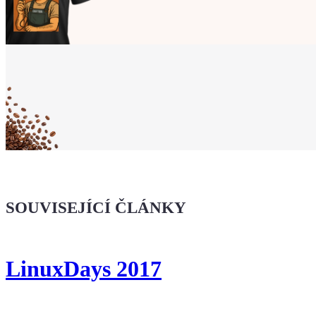
Ukaž světu,
že jsi Maker!
Koupit tričko
Kafe pro Chiptrona
Dodej energii dalšímu článku
SOUVISEJÍCÍ ČLÁNKY
LinuxDays 2017