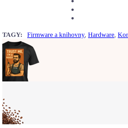
TAGY:
Firmware a knihovny
,
Hardware
,
Kom
Ukaž světu,
že jsi Maker!
Koupit tričko