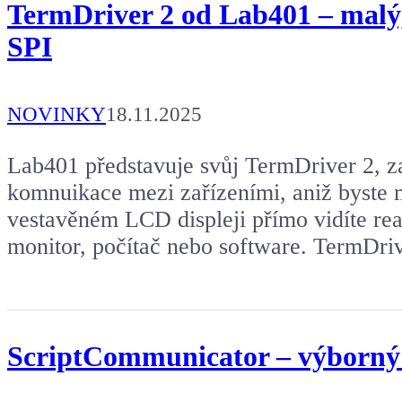
TermDriver 2 od Lab401 – malý, 
SPI
NOVINKY
18.11.2025
Lab401 představuje svůj TermDriver 2, za
komnuikace mezi zařízeními, aniž byste m
vestavěném LCD displeji přímo vidíte rea
monitor, počítač nebo software. TermDriv
ScriptCommunicator – výborný 