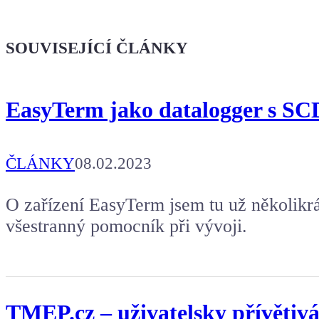
Kafe pro Chiptrona
Dodej energii dalšímu článku
SOUVISEJÍCÍ ČLÁNKY
EasyTerm jako datalogger s S
ČLÁNKY
08.02.2023
O zařízení EasyTerm jsem tu už několikrá
všestranný pomocník při vývoji.
TMEP.cz – uživatelsky přívětivá 