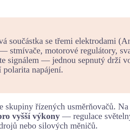
vá součástka se třemi elektrodami (A
— stmívače, motorové regulátory, sva
ate signálem — jednou sepnutý drží v
 polarita napájení.
ze skupiny řízených usměrňovačů. Na 
pro vyšší výkony
— regulace světeln
drojů nebo silových měničů.