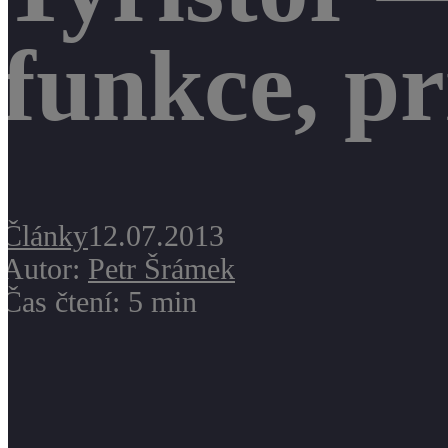
funkce, p
Články
12.07.2013
Autor:
Petr Šrámek
Čas čtení: 5 min