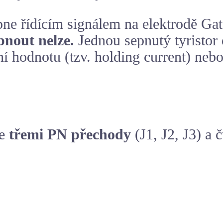
pne řídícím signálem na elektrodě Gate
pnout nelze.
Jednou sepnutý tyristor 
í hodnotu (tzv. holding current) nebo
se
třemi PN přechody
(J1, J2, J3) a 